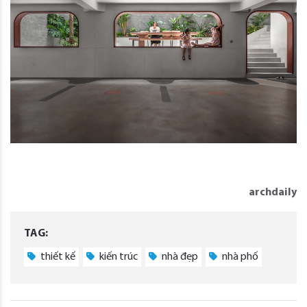
archdaily
TAG:
thiết kế
kiến trúc
nhà đẹp
nhà phố