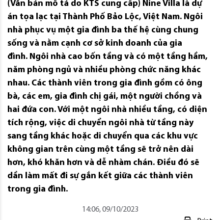
(Văn bản mô tả do KTS cung cấp) Nine Villa là dự
án tọa lạc tại Thành Phố Bảo Lộc, Việt Nam. Ngôi
nhà phục vụ một gia đình ba thế hệ cùng chung
sống và nằm cạnh cơ sở kinh doanh của gia
đình. Ngôi nhà cao bốn tầng và có một tầng hầm,
năm phòng ngủ và nhiều phòng chức năng khác
nhau. Các thành viên trong gia đình gồm có ông
bà, các em, gia đình chị gái, một người chồng và
hai đứa con. Với một ngôi nhà nhiều tầng, có diện
tích rộng, việc di chuyển ngôi nhà từ tầng này
sang tầng khác hoặc di chuyển qua các khu vực
không gian trên cùng một tầng sẽ trở nên dài
hơn, khó khăn hơn và dễ nhàm chán. Điều đó sẽ
dần làm mất đi sự gắn kết giữa các thành viên
trong gia đình.
14:06, 09/10/2023