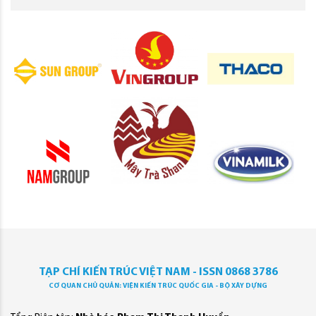
TẠP CHÍ KIẾN TRÚC VIỆT NAM - ISSN 0868 3786
CƠ QUAN CHỦ QUẢN: VIỆN KIẾN TRÚC QUỐC GIA - BỘ XÂY DỰNG