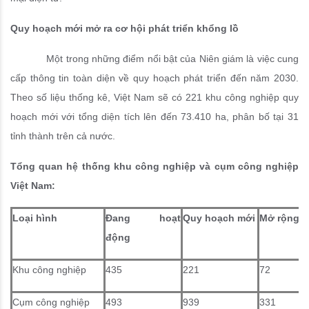
Quy hoạch mới mở ra cơ hội phát triển khổng lồ
Một trong những điểm nổi bật của Niên giám là việc cung
cấp thông tin toàn diện về quy hoạch phát triển đến năm 2030.
Theo số liệu thống kê, Việt Nam sẽ có 221 khu công nghiệp quy
hoạch mới với tổng diện tích lên đến 73.410 ha, phân bố tại 31
tỉnh thành trên cả nước.
Tổng quan hệ thống khu công nghiệp và cụm công nghiệp
Việt Nam:
Loại hình
Đang hoạt
Quy hoạch mới
Mở rộng/Ph
động
Khu công nghiệp
435
221
72
Cụm công nghiệp
493
939
331