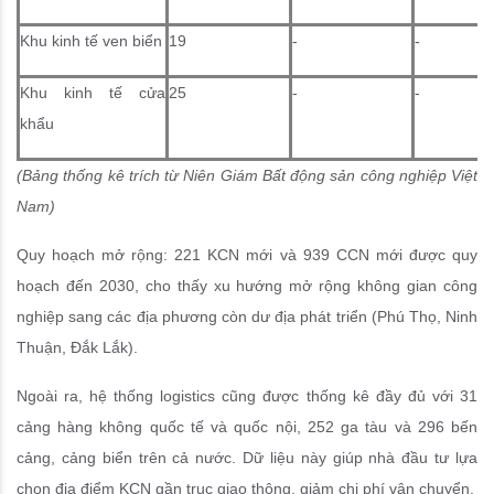
Khu kinh tế ven biển
19
-
-
Khu kinh tế cửa
25
-
-
khẩu
(Bảng thống kê trích từ Niên Giám Bất động sản công nghiệp Việt
Nam)
Quy hoạch mở rộng: 221 KCN mới và 939 CCN mới được quy
hoạch đến 2030, cho thấy xu hướng mở rộng không gian công
nghiệp sang các địa phương còn dư địa phát triển (Phú Thọ, Ninh
Thuận, Đắk Lắk).
Ngoài ra, hệ thống logistics cũng được thống kê đầy đủ với 31
cảng hàng không quốc tế và quốc nội, 252 ga tàu và 296 bến
cảng, cảng biển trên cả nước. Dữ liệu này giúp nhà đầu tư lựa
chọn địa điểm KCN gần trục giao thông, giảm chi phí vận chuyển.