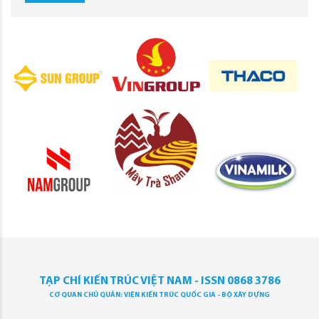
TẠP CHÍ KIẾN TRÚC VIỆT NAM - ISSN 0868 3786
CƠ QUAN CHỦ QUẢN: VIỆN KIẾN TRÚC QUỐC GIA - BỘ XÂY DỰNG