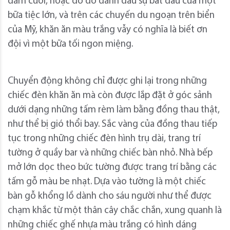
đám cưới, hoặc do đó đánh dấu sự bắt đầu của một
bữa tiệc lớn, và trên các chuyến du ngoạn trên biển
của Mỹ, khăn ăn màu trắng vẫy có nghĩa là biết ơn
đội vì một bữa tối ngon miệng.
Chuyển động không chỉ được ghi lại trong những
chiếc đèn khăn ăn mà còn được lắp đặt ở góc sảnh
dưới dạng những tấm rèm làm bằng đồng thau thật,
như thể bị gió thổi bay. Sắc vàng của đồng thau tiếp
tục trong những chiếc đèn hình trụ dài, trang trí
tường ở quầy bar và những chiếc bàn nhỏ. Nhà bếp
mở lớn dọc theo bức tường được trang trí bằng các
tấm gỗ màu be nhạt. Dựa vào tường là một chiếc
bàn gỗ khổng lồ dành cho sáu người như thể được
chạm khắc từ một thân cây chắc chắn, xung quanh là
những chiếc ghế nhựa màu trắng có hình dáng