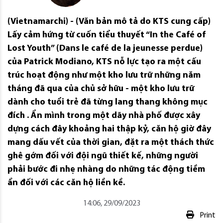
(Vietnamarchi) - (Văn bản mô tả do KTS cung cấp)
Lấy cảm hứng từ cuốn tiểu thuyết “In the Café of
Lost Youth” (Dans le café de la jeunesse perdue)
của Patrick Modiano, KTS nỗ lực tạo ra một cấu
trúc hoạt động như một kho lưu trữ những năm
tháng đã qua của chủ sở hữu - một kho lưu trữ
dành cho tuổi trẻ đã từng lang thang không mục
đích . Ẩn mình trong một dãy nhà phố được xây
dựng cách đây khoảng hai thập kỷ, căn hộ giờ đây
mang dấu vết của thời gian, đặt ra một thách thức
ghê gớm đối với đội ngũ thiết kế, những người
phải bước đi nhẹ nhàng do những tác động tiềm
ẩn đối với các căn hộ liền kề.
14:06, 29/09/2023
Print