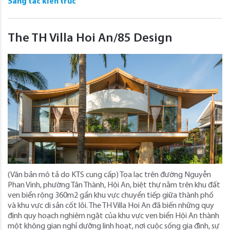
Sáng tác kiến trúc
The TH Villa Hoi An/85 Design
(Văn bản mô tả do KTS cung cấp) Tọa lạc trên đường Nguyễn
Phan Vinh, phường Tân Thành, Hội An, biệt thự nằm trên khu đất
ven biển rộng 360m2 gần khu vực chuyển tiếp giữa thành phố
và khu vực di sản cốt lõi. The TH Villa Hoi An đã biến những quy
định quy hoạch nghiêm ngặt của khu vực ven biển Hội An thành
một không gian nghỉ dưỡng linh hoạt, nơi cuộc sống gia đình, sự