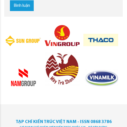
Bình luận
TẠP CHÍ KIẾN TRÚC VIỆT NAM - ISSN 0868 3786