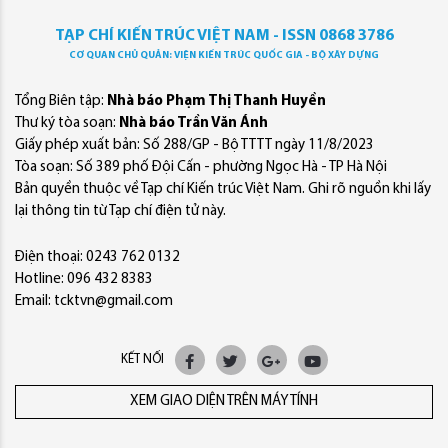
TẠP CHÍ KIẾN TRÚC VIỆT NAM - ISSN 0868 3786
CƠ QUAN CHỦ QUẢN: VIỆN KIẾN TRÚC QUỐC GIA - BỘ XÂY DỰNG
Tổng Biên tập:
Nhà báo Phạm Thị Thanh Huyền
Thư ký tòa soạn:
Nhà báo Trần Văn Ánh
Giấy phép xuất bản: Số 288/GP - Bộ TTTT ngày 11/8/2023
Tòa soạn: Số 389 phố Đội Cấn - phường Ngọc Hà - TP Hà Nội
Bản quyền thuộc về Tạp chí Kiến trúc Việt Nam. Ghi rõ nguồn khi lấy
lại thông tin từ Tạp chí điện tử này.
Điện thoại: 0243 762 0132
Hotline: 096 432 8383
Email: tcktvn@gmail.com
KẾT NỐI
XEM GIAO DIỆN TRÊN MÁY TÍNH