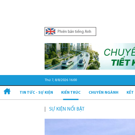
Phiên bản tiếng Anh
Thứ 7, 8/8/2026 16:00
TIN TỨC - SỰ KIỆN
KIẾN TRÚC
CHUYÊN NGÀNH
KẾT
SỰ KIỆN NỔI BẬT