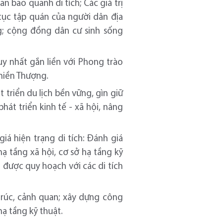
 bao quanh di tích; Các giá trị
 tục tập quán của người dân địa
ng; cộng đồng dân cư sinh sống
y nhất gắn liền với Phong trào
miền Thượng.
 triển du lịch bền vững, gìn giữ
phát triển kinh tế - xã hội, nâng
á hiện trạng di tích: Đánh giá
 hạ tầng xã hội, cơ sở hạ tầng kỹ
ch được quy hoạch với các di tích
 trúc, cảnh quan; xây dựng công
hạ tầng kỹ thuật.