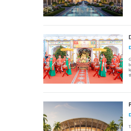
D
G
b
k
t
D
T