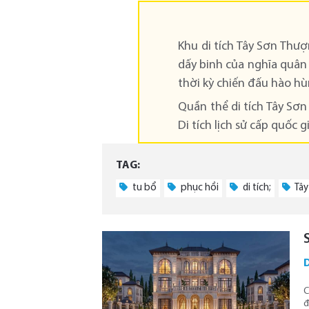
Khu di tích Tây Sơn Thượ
dấy binh của nghĩa quân T
thời kỳ chiến đấu hào hù
Quần thể di tích Tây Sơn
Di tích lịch sử cấp quốc 
TAG:
tu bổ
phục hồi
di tích;
Tây
D
C
đ