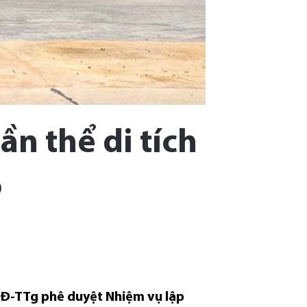
n thể di tích
o
QĐ-TTg phê duyệt Nhiệm vụ lập