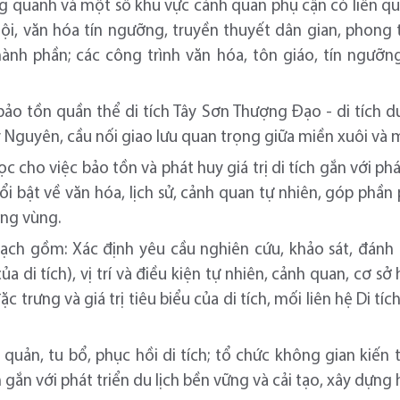
ng quanh và một số khu vực cảnh quan phụ cận có liên quan
 hội, văn hóa tín ngưỡng, truyền thuyết dân gian, phong
hành phần; các công trình văn hóa, tôn giáo, tín ngưỡ
ảo tồn quần thể di tích Tây Sơn Thượng Đạo - di tích du
 Nguyên, cầu nối giao lưu quan trọng giữa miền xuôi và 
 cho việc bảo tồn và phát huy giá trị di tích gắn với phát
ổi bật về văn hóa, lịch sử, cảnh quan tự nhiên, góp phần 
ong vùng.
ch gồm: Xác định yêu cầu nghiên cứu, khảo sát, đánh gi
 di tích), vị trí và điều kiện tự nhiên, cảnh quan, cơ sở
c trưng và giá trị tiêu biểu của di tích, mối liên hệ Di tí
quản, tu bổ, phục hồi di tích; tổ chức không gian kiến
ch gắn với phát triển du lịch bền vững và cải tạo, xây dựng 