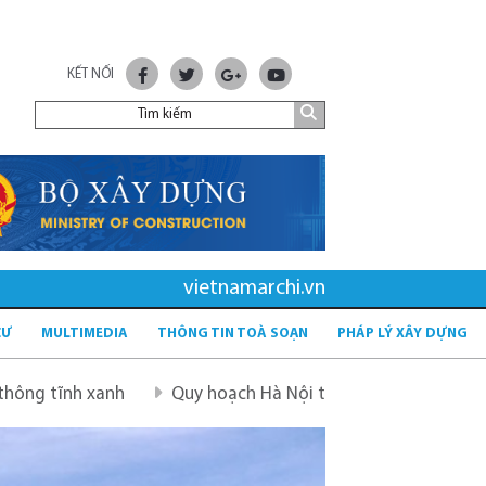
KẾT NỐI
vietnamarchi.vn
CƯ
MULTIMEDIA
THÔNG TIN TOÀ SOẠN
PHÁP LÝ XÂY DỰNG
h
Quy hoạch Hà Nội tầm nhìn 100 năm
Quy hoạch m