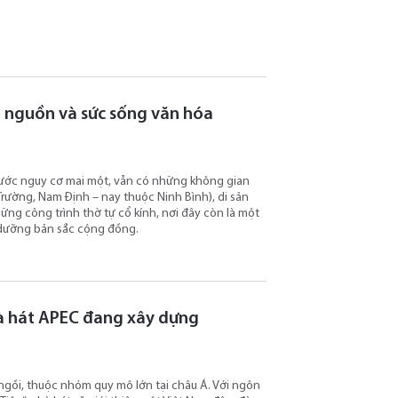
ội nguồn và sức sống văn hóa
 trước nguy cơ mai một, vẫn có những không gian
 Trường, Nam Định – nay thuộc Ninh Bình), di sản
ững công trình thờ tự cổ kính, nơi đây còn là một
ôi dưỡng bản sắc cộng đồng.
nhà hát APEC đang xây dựng
ngồi, thuộc nhóm quy mô lớn tại châu Á. Với ngôn