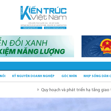
 NỐI
KỶ NGUYÊN DOANH NGHIỆP
GÓC NHÌN
NHỊP SỐNG DÂN 
Quy hoạch và phát triển hạ tầng giao thông tĩnh xan