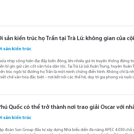
Di sản kiến trúc họ Trần tại Trà Lũ: không gian của c
i sản kiến trúc
iữa nhịp sống hiện đại đầy biến động, khi nhiều giá trị truyền thống đứng
ền bỉ gìn giữ căn cốt văn hóa dân tộc. Tại Trà Lũ (xã Xuân Trung, huyện Xuân
iến trúc ngôi từ đường họ Trần là một minh chứng điển hình. Không chỉ là nh
hiết chế văn hóa đặc biệt – nơi kết nối các thế hệ, duy trì gia phong và nu
Phú Quốc có thể trở thành nơi trao giải Oscar với 
i sản kiến trúc
ập đoàn Sun Group đầu tư xây dựng Nhà biểu diễn đa năng APEC 4.030 chỗ 