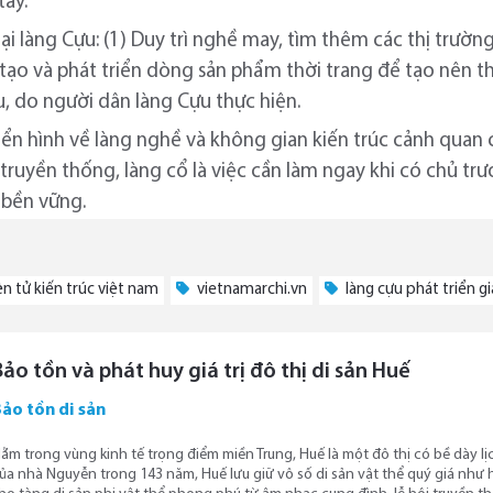
ay.
ại làng Cựu: (1) Duy trì nghề may, tìm thêm các thị trườn
o tạo và phát triển dòng sản phẩm thời trang để tạo nên
u, do người dân làng Cựu thực hiện.
n hình về làng nghề và không gian kiến trúc cảnh quan c
hề truyền thống, làng cổ là việc cần làm ngay khi có chủ 
 bền vững.
ện tử kiến trúc việt nam
vietnamarchi.vn
làng cựu phát triển giá
Bảo tồn và phát huy giá trị đô thị di sản Huế
ảo tồn di sản
ằm trong vùng kinh tế trọng điểm miền Trung, Huế là một đô thị có bề dày lịc
ủa nhà Nguyễn trong 143 năm, Huế lưu giữ vô số di sản vật thể quý giá như