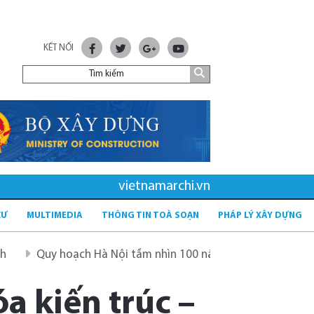
KẾT NỐI
vietnamarchi.vn
CƯ
MULTIMEDIA
THÔNG TIN TOÀ SOẠN
PHÁP LÝ XÂY DỰNG
uy hoạch Hà Nội tầm nhìn 100 năm
Quy hoạch mới sau s
óa kiến trúc –