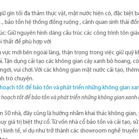
ữ gìn tối đa thảm thực vật, mặt nước hiện có, đặc biệt bả
ồ…, bảo tồn hệ thống đồng ruộng , cảnh quan sinh thái đồ
úc: Giữ nguyên hình dáng cấu trúc các công trình tôn giá
i thất để phù hợp với
u vực mới bên ngoài làng, thận trọng trong việc giữ quỹ 
ái. Tận dụng cải tạo các không gian cây xanh bỏ hoang, c
gơi, vui chơi. Với các không gian mặt nước cải tạo, thêm
h trò chuyện.
 hoạch tốt để bảo tồn và phát triển những không gian xanh 
ần 50 nhà, đây cũng là hướng nhằm khai thác không gian, 
uy giá trị biệt thự cổ. Từ vốn nhà cổ bảo tồn và cải tạo,
trị kinh tế, ví dụ như trở thành các showroom nghề truyề