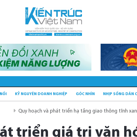
 NỐI
KỶ NGUYÊN DOANH NGHIỆP
GÓC NHÌN
NHỊP SỐNG DÂN 
Quy hoạch và phát triển hạ tầng giao thông tĩnh xanh
Q
 triển giá trị văn h