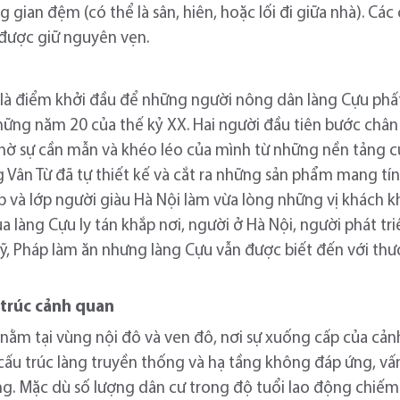
an đệm (có thể là sân, hiên, hoặc lối đi giữa nhà). Các ch
được giữ nguyên vẹn.
là điểm khởi đầu để những người nông dân làng Cựu phất
hững năm 20 của thế kỷ XX. Hai người đầu tiên bước châ
hờ sự cần mẫn và khéo léo của mình từ những nền tảng c
Vân Từ đã tự thiết kế và cắt ra những sản phẩm mang tín
 và lớp người giàu Hà Nội làm vừa lòng những vị khách k
 làng Cựu ly tán khắp nơi, người ở Hà Nội, người phát tr
ỹ, Pháp làm ăn nhưng làng Cựu vẫn được biết đến với th
 trúc cảnh quan
nằm tại vùng nội đô và ven đô, nơi sự xuống cấp của cảnh 
cấu trúc làng truyền thống và hạ tầng không đáp ứng, vấ
àng. Mặc dù số lượng dân cư trong độ tuổi lao động chiếm