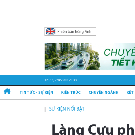
Phiên bản tiếng Anh
Thứ 6, 7/8/2026 21:33
TIN TỨC - SỰ KIỆN
KIẾN TRÚC
CHUYÊN NGÀNH
KẾT
SỰ KIỆN NỔI BẬT
Làng Cựu phát