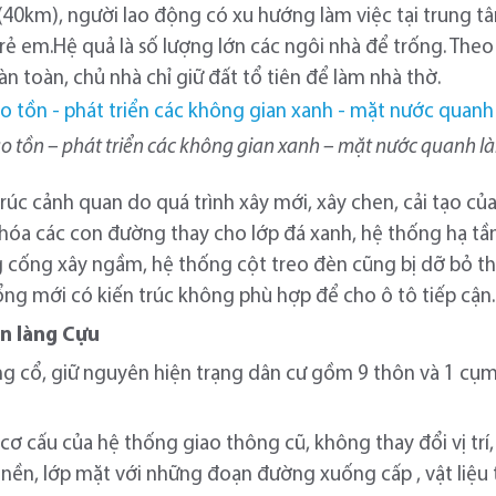
(40km), người lao động có xu hướng làm việc tại trung 
 trẻ em.Hệ quả là số lượng lớn các ngôi nhà để trống. The
n toàn, chủ nhà chỉ giữ đất tổ tiên để làm nhà thờ.
o tồn – phát triển các không gian xanh – mặt nước quanh l
n trúc cảnh quan do quá trình xây mới, xây chen, cải tạo c
g hóa các con đường thay cho lớp đá xanh, hệ thống hạ t
g cống xây ngầm, hệ thống cột treo đèn cũng bị dỡ bỏ t
ổng mới có kiến trúc không phù hợp để cho ô tô tiếp cận.
ển làng Cựu
ng cổ, giữ nguyên hiện trạng dân cư gồm 9 thôn và 1 cụm
ơ cấu của hệ thống giao thông cũ, không thay đổi vị trí
̉i nền, lớp mặt với những đoạn đường xuống cấp , vật liệ