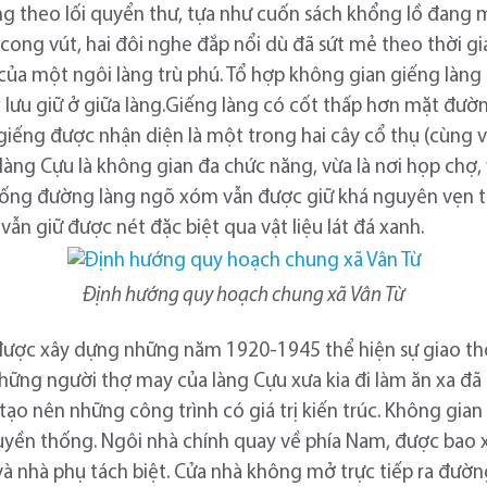
ng theo lối quyển thư, tựa như cuốn sách khổng lồ đang
o cong vút, hai đôi nghe đắp nổi dù đã sứt mẻ theo thời 
ế của một ngôi làng trù phú. Tổ hợp không gian giếng làn
 lưu giữ ở giữa làng.Giếng làng có cốt thấp hơn mặt đư
giếng được nhận diện là một trong hai cây cổ thụ (cùng v
 làng Cựu là không gian đa chức năng, vừa là nơi họp chợ
thống đường làng ngõ xóm vẫn được giữ khá nguyên vẹn t
vẫn giữ được nét đặc biệt qua vật liệu lát đá xanh.
Định hướng quy hoạch chung xã Vân Từ
 được xây dựng những năm 1920-1945 thể hiện sự giao th
ững người thợ may của làng Cựu xưa kia đi làm ăn xa đã
 tạo nên những công trình có giá trị kiến trúc. Không gian
uyền thống. Ngôi nhà chính quay về phía Nam, được bao 
 và nhà phụ tách biệt. Cửa nhà không mở trực tiếp ra đường