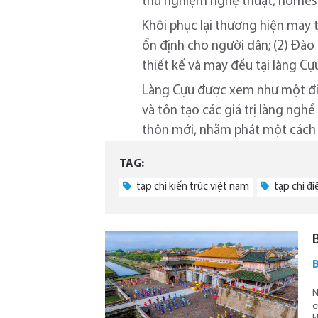
thử nghiệm nghệ thuật, homest
Khôi phục lại thương hiện may t
ổn định cho người dân; (2) Đà
thiết kế và may đều tại làng Cự
Làng Cựu được xem như một điể
và tôn tạo các giá trị làng ng
thôn mới, nhằm phát một cách
TAG:
tạp chí kiến trúc việt nam
tạp chí đi
B
N
c