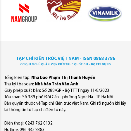
TẠP CHÍ KIẾN TRÚC VIỆT NAM - ISSN 0868 3786
CƠ QUAN CHỦ QUẢN: VIỆN KIẾN TRÚC QUỐC GIA - BỘ XÂY DỰNG
Tổng Biên tập:
Nhà báo Phạm Thị Thanh Huyền
Thư ký tòa soạn:
Nhà báo Trần Văn Ánh
Giấy phép xuất bản: Số 288/GP - Bộ TTTT ngày 11/8/2023
Tòa soạn: Số 389 phố Đội Cấn - phường Ngọc Hà - TP Hà Nội
Bản quyền thuộc về Tạp chí Kiến trúc Việt Nam. Ghi rõ nguồn khi lấy
lại thông tin từ Tạp chí điện tử này.
Điện thoại: 0243 762 0132
Hotline: 096 432 8383