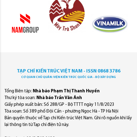
TẠP CHÍ KIẾN TRÚC VIỆT NAM - ISSN 0868 3786
CƠ QUAN CHỦ QUẢN: VIỆN KIẾN TRÚC QUỐC GIA - BỘ XÂY DỰNG
Tổng Biên tập:
Nhà báo Phạm Thị Thanh Huyền
Thư ký tòa soạn:
Nhà báo Trần Văn Ánh
Giấy phép xuất bản: Số 288/GP - Bộ TTTT ngày 11/8/2023
Tòa soạn: Số 389 phố Đội Cấn - phường Ngọc Hà - TP Hà Nội
Bản quyền thuộc về Tạp chí Kiến trúc Việt Nam. Ghi rõ nguồn khi lấy
lại thông tin từ Tạp chí điện tử này.