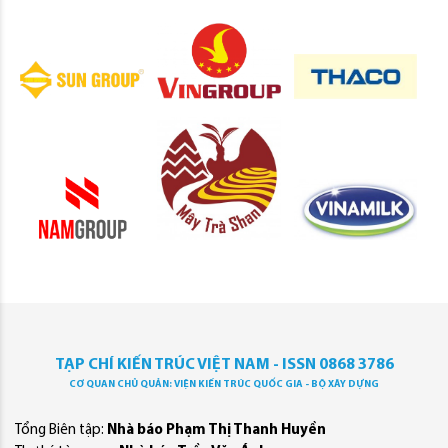
TẠP CHÍ KIẾN TRÚC VIỆT NAM - ISSN 0868 3786
CƠ QUAN CHỦ QUẢN: VIỆN KIẾN TRÚC QUỐC GIA - BỘ XÂY DỰNG
Tổng Biên tập:
Nhà báo Phạm Thị Thanh Huyền