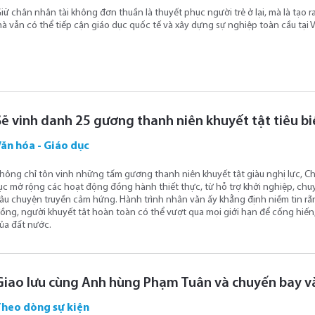
iữ chân nhân tài không đơn thuần là thuyết phục người trẻ ở lại, mà là tạo 
à vẫn có thể tiếp cận giáo dục quốc tế và xây dựng sự nghiệp toàn cầu tại 
Sẽ vinh danh 25 gương thanh niên khuyết tật tiêu 
ăn hóa - Giáo dục
hông chỉ tôn vinh những tấm gương thanh niên khuyết tật giàu nghị lực, Ch
ục mở rộng các hoạt động đồng hành thiết thực, từ hỗ trợ khởi nghiệp, chuy
âu chuyện truyền cảm hứng. Hành trình nhân văn ấy khẳng định niềm tin rằng
ồng, người khuyết tật hoàn toàn có thể vượt qua mọi giới hạn để cống hiến,
ủa đất nước.
Giao lưu cùng Anh hùng Phạm Tuân và chuyến bay và
Theo dòng sự kiện