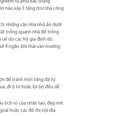
i nghiệm từ phía Bắc (vùng
n nào xây 3 tầng (trừ nhà công
ch: những căn nhà nhỏ ẩn dưới
 đất trống quanh nhà để trồng
 uế do các hộ gia đình dù
ad 4 ngăn, khi thải vào mương
ượn để tránh một tảng đá tự
a, đi ô tô hoặc lội bộ đều dễ
u tích rõ của nhân tạo, đẹp mê
oài hoặc các đô thị nội địa