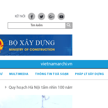
KẾT NỐI
vietnamarchi.vn
CƯ
MULTIMEDIA
THÔNG TIN TOÀ SOẠN
PHÁP LÝ XÂY DỰNG
h Hà Nội tầm nhìn 100 năm
Quy hoạch mới sau sáp nhập