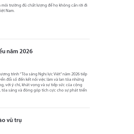
ra môi trường đủ chất lượng để họ không cần rời đi
Việt Nam.
biểu năm 2026
ương trình “Tỏa sáng Nghị lực Việt” năm 2026 tiếp
ển đổi số đến kết nối việc làm và lan tỏa những
, với ý chí, khát vọng và sự tiếp sức của cộng
 tỏa sáng và đóng góp tích cực cho sự phát triển
o vũ trụ