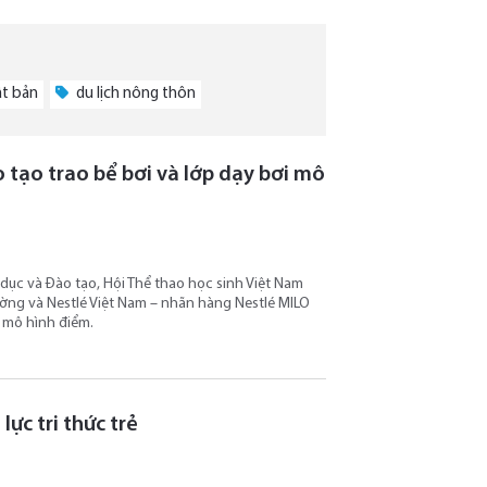
ật bản
du lịch nông thôn
tạo trao bể bơi và lớp dạy bơi mô
 dục và Đào tạo, Hội Thể thao học sinh Việt Nam
ường và Nestlé Việt Nam – nhãn hàng Nestlé MILO
i mô hình điểm.
ực tri thức trẻ