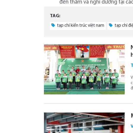
đến thăm và nghỉ dưỡng tại cá
TAG:
tạp chí kiến trúc việt nam
tạp chí đi
V
c
đ
V