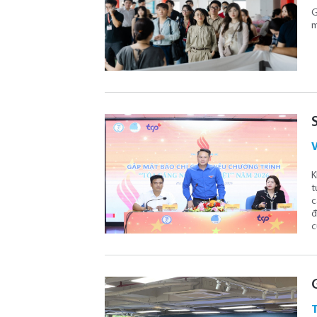
G
m
V
K
t
c
đ
c