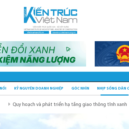
 NỐI
KỶ NGUYÊN DOANH NGHIỆP
GÓC NHÌN
NHỊP SỐNG DÂN 
ch và phát triển hạ tầng giao thông tĩnh xanh
Quy hoạc