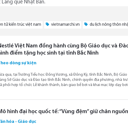
c Làng quê Nhật Bản.
ện tử kiến trúc việt nam
vietnamarchi.vn
du lịch nông thôn nh
Nestlé Việt Nam đồng hành cùng Bộ Giáo dục và Đào 
hình điểm tặng học sinh tại tỉnh Bắc Ninh
Theo dòng sự kiện
ừa qua, tại Trường Tiểu học Đồng Vương, xã Đồng Kỳ, tỉnh Bắc Ninh, Bộ Giáo
ùng Sở Giáo dục và Đào tạo tỉnh Bắc Ninh, chính quyền địa phương, nhà tr
ã phối hợp tổ chức Lễ khánh thành, bàn giao bể bơi và khai mạc lớp dạy bơ
Mô hình đại học quốc tế: “Vùng đệm” giữ chân nguồn l
ăn hóa - Giáo dục