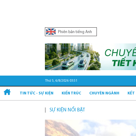
Phiên bản tiếng Anh
Thứ 5, 6/8/2026 03:51
TIN TỨC - SỰ KIỆN
KIẾN TRÚC
CHUYÊN NGÀNH
KẾT
SỰ KIỆN NỔI BẬT
Quy hoạ