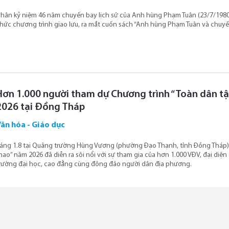
hân kỷ niệm 46 năm chuyến bay lịch sử của Anh hùng Phạm Tuân (23/7/1980 
hức chương trình giao lưu, ra mắt cuốn sách “Anh hùng Phạm Tuân và chuyế
Hơn 1.000 người tham dự Chương trình “Toàn dân tậ
2026 tại Đồng Tháp
ăn hóa - Giáo dục
áng 1.8 tại Quảng trường Hùng Vương (phường Đạo Thạnh, tỉnh Đồng Tháp),
hao” năm 2026 đã diễn ra sôi nổi với sự tham gia của hơn 1.000 VĐV, đại diệ
rường đại học, cao đẳng cùng đông đảo người dân địa phương.