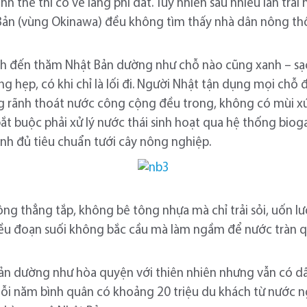
h thế thì có vẻ lãng phí đất. Tuy nhiên sau nhiều lần trả
ản (vùng Okinawa) đều không tìm thấy nhà dân nông thô
h đến thăm Nhật Bản dường như chỗ nào cũng xanh – sạ
g hẹp, có khi chỉ là lối đi. Người Nhật tận dụng mọi chỗ
g rãnh thoát nước công cộng đều trong, không có mùi xú
t buộc phải xử lý nước thái sinh hoạt qua hệ thống biog
inh đủ tiêu chuẩn tưới cây nông nghiệp.
g thẳng tắp, không bê tông nhựa mà chỉ trải sỏi, uốn l
ều đoạn suối không bắc cầu mà làm ngầm để nước tràn qu
ản dường như hòa quyện với thiên nhiên nhưng vẫn có dấ
mỗi năm bình quân có khoảng 20 triệu du khách từ nước ng