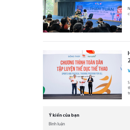
N
c
V
S
t
t
Ý kiến của bạn
Bình luận