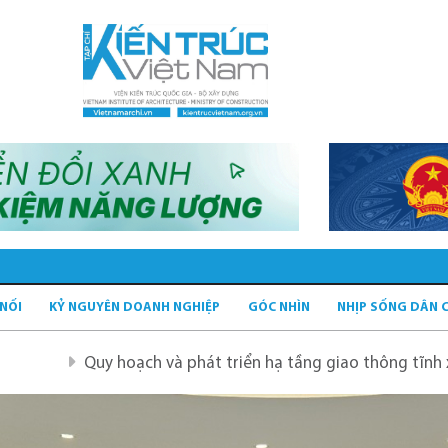
 NỐI
KỶ NGUYÊN DOANH NGHIỆP
GÓC NHÌN
NHỊP SỐNG DÂN 
 và phát triển hạ tầng giao thông tĩnh xanh
Quy hoạch 