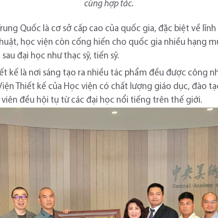
cùng hợp tác.
ung Quốc là cơ sở cấp cao của quốc gia, đặc biệt về lĩnh v
thuật, học viện còn cống hiến cho quốc gia nhiều hạng m
au đại học như thạc sỹ, tiến sỹ.
iết kế là nơi sáng tạo ra nhiều tác phẩm đều được công nh
 Viện Thiết kế của Học viện có chất lượng giáo dục, đào t
iên đều hội tụ từ các đại học nổi tiếng trên thế giới.