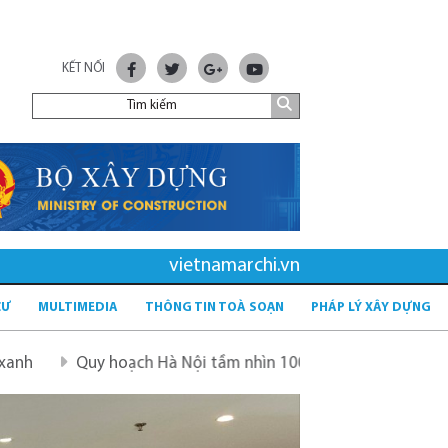
KẾT NỐI
vietnamarchi.vn
CƯ
MULTIMEDIA
THÔNG TIN TOÀ SOẠN
PHÁP LÝ XÂY DỰNG
Hà Nội tầm nhìn 100 năm
Quy hoạch mới sau sáp nhập tỉ