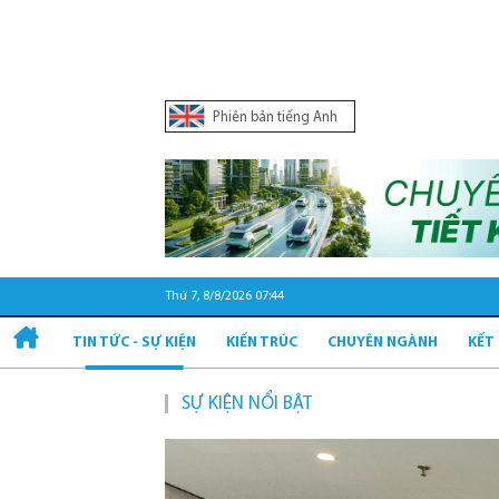
Phiên bản tiếng Anh
Thứ 7, 8/8/2026 07:44
TIN TỨC - SỰ KIỆN
KIẾN TRÚC
CHUYÊN NGÀNH
KẾT
SỰ KIỆN NỔI BẬT
Quy hoạch