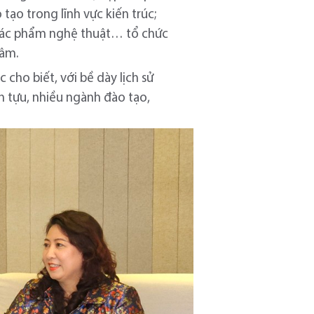
 tạo trong lĩnh vực kiến trúc;
g, tác phẩm nghệ thuật… tổ chức
tâm.
cho biết, với bề dày lịch sử
h tựu, nhiều ngành đào tạo,