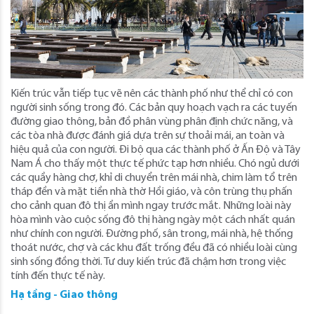
Kiến trúc vẫn tiếp tục vẽ nên các thành phố như thể chỉ có con
người sinh sống trong đó. Các bản quy hoạch vạch ra các tuyến
đường giao thông, bản đồ phân vùng phân định chức năng, và
các tòa nhà được đánh giá dựa trên sự thoải mái, an toàn và
hiệu quả của con người. Đi bộ qua các thành phố ở Ấn Độ và Tây
Nam Á cho thấy một thực tế phức tạp hơn nhiều. Chó ngủ dưới
các quầy hàng chợ, khỉ di chuyển trên mái nhà, chim làm tổ trên
tháp đền và mặt tiền nhà thờ Hồi giáo, và côn trùng thụ phấn
cho cảnh quan đô thị ẩn mình ngay trước mắt. Những loài này
hòa mình vào cuộc sống đô thị hàng ngày một cách nhất quán
như chính con người. Đường phố, sân trong, mái nhà, hệ thống
thoát nước, chợ và các khu đất trống đều đã có nhiều loài cùng
sinh sống đồng thời. Tư duy kiến ​​trúc đã chậm hơn trong việc
tính đến thực tế này.
Hạ tầng - Giao thông