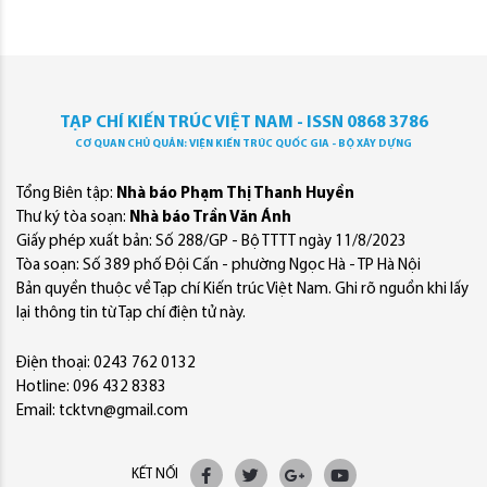
TẠP CHÍ KIẾN TRÚC VIỆT NAM - ISSN 0868 3786
CƠ QUAN CHỦ QUẢN: VIỆN KIẾN TRÚC QUỐC GIA - BỘ XÂY DỰNG
Tổng Biên tập:
Nhà báo Phạm Thị Thanh Huyền
Thư ký tòa soạn:
Nhà báo Trần Văn Ánh
Giấy phép xuất bản: Số 288/GP - Bộ TTTT ngày 11/8/2023
Tòa soạn: Số 389 phố Đội Cấn - phường Ngọc Hà - TP Hà Nội
Bản quyền thuộc về Tạp chí Kiến trúc Việt Nam. Ghi rõ nguồn khi lấy
lại thông tin từ Tạp chí điện tử này.
Điện thoại: 0243 762 0132
Hotline: 096 432 8383
Email: tcktvn@gmail.com
KẾT NỐI