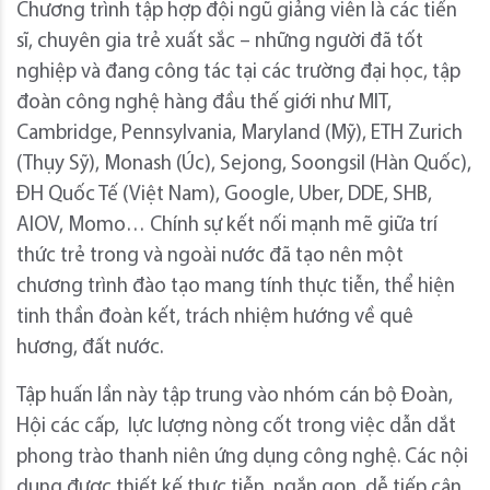
Chương trình tập hợp đội ngũ giảng viên là các tiến
sĩ, chuyên gia trẻ xuất sắc – những người đã tốt
nghiệp và đang công tác tại các trường đại học, tập
đoàn công nghệ hàng đầu thế giới như MIT,
Cambridge, Pennsylvania, Maryland (Mỹ), ETH Zurich
(Thụy Sỹ), Monash (Úc), Sejong, Soongsil (Hàn Quốc),
ĐH Quốc Tế (Việt Nam), Google, Uber, DDE, SHB,
AIOV, Momo… Chính sự kết nối mạnh mẽ giữa trí
thức trẻ trong và ngoài nước đã tạo nên một
chương trình đào tạo mang tính thực tiễn, thể hiện
tinh thần đoàn kết, trách nhiệm hướng về quê
hương, đất nước.
Tập huấn lần này tập trung vào nhóm cán bộ Đoàn,
Hội các cấp, lực lượng nòng cốt trong việc dẫn dắt
phong trào thanh niên ứng dụng công nghệ. Các nội
dung được thiết kế thực tiễn, ngắn gọn, dễ tiếp cận