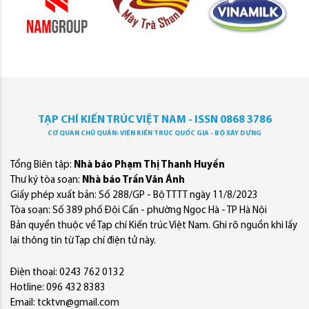
TẠP CHÍ KIẾN TRÚC VIỆT NAM - ISSN 0868 3786
CƠ QUAN CHỦ QUẢN: VIỆN KIẾN TRÚC QUỐC GIA - BỘ XÂY DỰNG
Tổng Biên tập:
Nhà báo Phạm Thị Thanh Huyền
Thư ký tòa soạn:
Nhà báo Trần Văn Ánh
Giấy phép xuất bản: Số 288/GP - Bộ TTTT ngày 11/8/2023
Tòa soạn: Số 389 phố Đội Cấn - phường Ngọc Hà - TP Hà Nội
Bản quyền thuộc về Tạp chí Kiến trúc Việt Nam. Ghi rõ nguồn khi lấy
lại thông tin từ Tạp chí điện tử này.
Điện thoại: 0243 762 0132
Hotline: 096 432 8383
Email: tcktvn@gmail.com