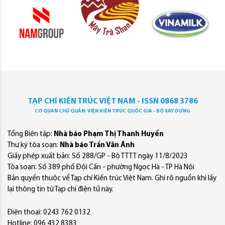
TẠP CHÍ KIẾN TRÚC VIỆT NAM - ISSN 0868 3786
CƠ QUAN CHỦ QUẢN: VIỆN KIẾN TRÚC QUỐC GIA - BỘ XÂY DỰNG
Tổng Biên tập:
Nhà báo Phạm Thị Thanh Huyền
Thư ký tòa soạn:
Nhà báo Trần Văn Ánh
Giấy phép xuất bản: Số 288/GP - Bộ TTTT ngày 11/8/2023
Tòa soạn: Số 389 phố Đội Cấn - phường Ngọc Hà - TP Hà Nội
Bản quyền thuộc về Tạp chí Kiến trúc Việt Nam. Ghi rõ nguồn khi lấy
lại thông tin từ Tạp chí điện tử này.
Điện thoại: 0243 762 0132
Hotline: 096 432 8383