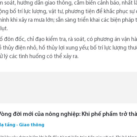
ểm soát, hướng dẫn giao thông, cắm biển cảnh báo, nhất l
động bố trí lực lượng, vật tư, phương tiện để khắc phục s
hính khi xảy ra mưa lớn; sẵn sàng triển khai các biện phá
lụt.
hố đôn đốc, chỉ đạo kiểm tra, rà soát, có phương án vận 
ồ thủy điện nhỏ, hồ thủy lợi xung yếu; bố trí lực lượng th
 lý các tình huống có thể xảy ra.
Vòng đời mới của nông nghiệp: Khi phế phẩm trở thà
Hạ tầng - Giao thông