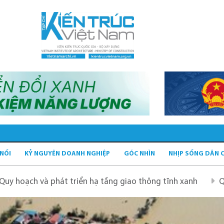
 NỐI
KỶ NGUYÊN DOANH NGHIỆP
GÓC NHÌN
NHỊP SỐNG DÂN 
 phát triển hạ tầng giao thông tĩnh xanh
Quy hoạch Hà