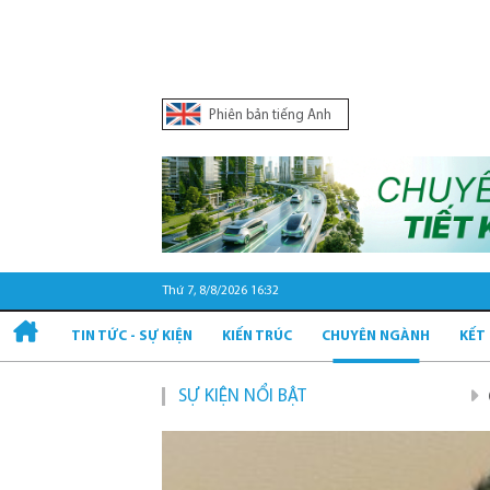
Phiên bản tiếng Anh
Thứ 7, 8/8/2026 16:32
TIN TỨC - SỰ KIỆN
KIẾN TRÚC
CHUYÊN NGÀNH
KẾT
SỰ KIỆN NỔI BẬT
Quy hoạch và