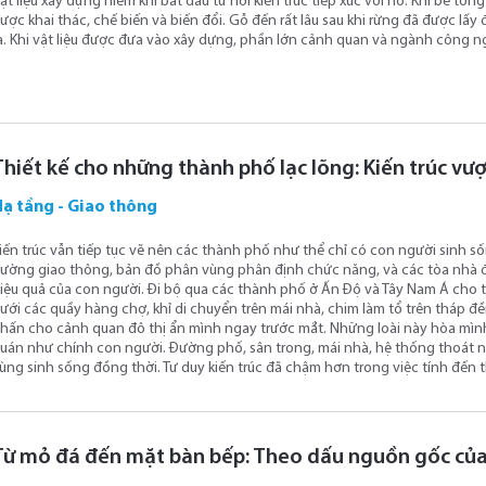
ật liệu xây dựng hiếm khi bắt đầu từ nơi kiến ​​trúc tiếp xúc với nó. Khi bê t
ược khai thác, chế biến và biến đổi. Gỗ đến rất lâu sau khi rừng đã được lấy 
a. Khi vật liệu được đưa vào xây dựng, phần lớn cảnh quan và ngành công ng
Thiết kế cho những thành phố lạc lõng: Kiến trúc vư
Hạ tầng - Giao thông
iến trúc vẫn tiếp tục vẽ nên các thành phố như thể chỉ có con người sinh s
ường giao thông, bản đồ phân vùng phân định chức năng, và các tòa nhà đư
iệu quả của con người. Đi bộ qua các thành phố ở Ấn Độ và Tây Nam Á cho 
ưới các quầy hàng chợ, khỉ di chuyển trên mái nhà, chim làm tổ trên tháp đề
hấn cho cảnh quan đô thị ẩn mình ngay trước mắt. Những loài này hòa mìn
uán như chính con người. Đường phố, sân trong, mái nhà, hệ thống thoát nư
ùng sinh sống đồng thời. Tư duy kiến ​​trúc đã chậm hơn trong việc tính đến 
Từ mỏ đá đến mặt bàn bếp: Theo dấu nguồn gốc của đá