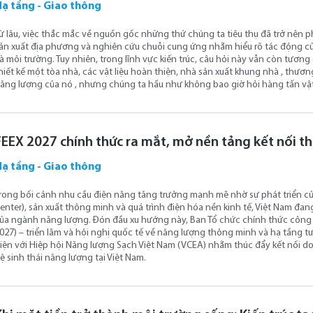
Hạ tầng - Giao thông
ừ lâu, việc thắc mắc về nguồn gốc những thứ chúng ta tiêu thụ đã trở nên p
ản xuất địa phương và nghiên cứu chuỗi cung ứng nhằm hiểu rõ tác động củ
à môi trường. Tuy nhiên, trong lĩnh vực kiến ​​trúc, câu hỏi này vẫn còn tươn
hiết kế một tòa nhà, các vật liệu hoàn thiện, nhà sản xuất khung nhà , thương
ăng lượng của nó , nhưng chúng ta hầu như không bao giờ hỏi hàng tấn vật 
FEEX 2027 chính thức ra mắt, mở nền tảng kết nối th
Hạ tầng - Giao thông
rong bối cảnh nhu cầu điện năng tăng trưởng mạnh mẽ nhờ sự phát triển của t
enter), sản xuất thông minh và quá trình điện hóa nền kinh tế, Việt Nam đ
ủa ngành năng lượng. Đón đầu xu hướng này, Ban Tổ chức chính thức công 
027) – triển lãm và hội nghị quốc tế về năng lượng thông minh và hạ tầng tư
iện với Hiệp hội Năng lượng Sạch Việt Nam (VCEA) nhằm thúc đẩy kết nối d
ệ sinh thái năng lượng tại Việt Nam.