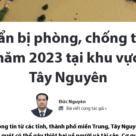
n bị phòng, chống t
ăm 2023 tại khu vự
Tây Nguyên
Đức Nguyên
Bài viết cùng tác giả »
ông tin từ các tỉnh, thành phố miền Trung, Tây Ngu
ũ quét có thể gây thiệt hại về người và tài sản. Cơ 