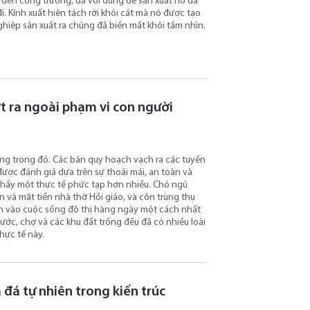
ông đến công trường, đá vôi dùng để sản xuất nó đã
đi. Kính xuất hiện tách rời khỏi cát mà nó được tạo
hiệp sản xuất ra chúng đã biến mất khỏi tầm nhìn.
ợt ra ngoài phạm vi con người
ống trong đó. Các bản quy hoạch vạch ra các tuyến
ợc đánh giá dựa trên sự thoải mái, an toàn và
thấy một thực tế phức tạp hơn nhiều. Chó ngủ
n và mặt tiền nhà thờ Hồi giáo, và côn trùng thụ
h vào cuộc sống đô thị hàng ngày một cách nhất
ớc, chợ và các khu đất trống đều đã có nhiều loài
thực tế này.
 tự nhiên trong kiến ​​trúc