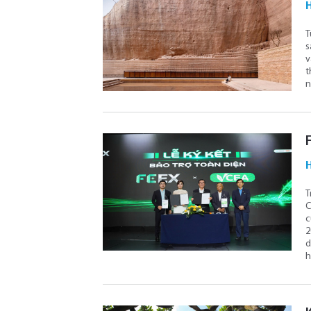
T
s
v
t
n
T
C
c
2
d
h