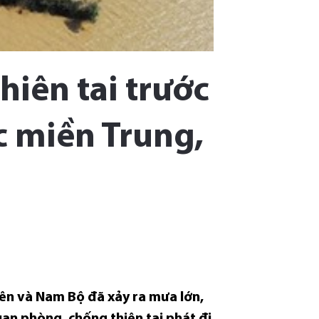
hiên tai trước
c miền Trung,
yên và Nam Bộ đã xảy ra mưa lớn,
quan phòng, chống thiên tai phát đi