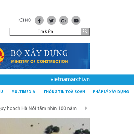
KẾT NỐI
vietnamarchi.vn
CƯ
MULTIMEDIA
THÔNG TIN TOÀ SOẠN
PHÁP LÝ XÂY DỰNG
 Nội tầm nhìn 100 năm
Quy hoạch mới sau sáp nhập tỉnh