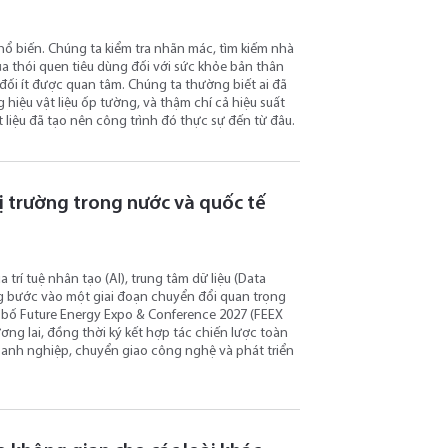
hổ biến. Chúng ta kiểm tra nhãn mác, tìm kiếm nhà
a thói quen tiêu dùng đối với sức khỏe bản thân
g đối ít được quan tâm. Chúng ta thường biết ai đã
 hiệu vật liệu ốp tường, và thậm chí cả hiệu suất
liệu đã tạo nên công trình đó thực sự đến từ đâu.
ị trường trong nước và quốc tế
rí tuệ nhân tạo (AI), trung tâm dữ liệu (Data
ang bước vào một giai đoạn chuyển đổi quan trọng
bố Future Energy Expo & Conference 2027 (FEEX
ơng lai, đồng thời ký kết hợp tác chiến lược toàn
oanh nghiệp, chuyển giao công nghệ và phát triển