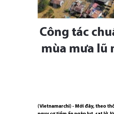
Công tác chuẩ
mùa mưa lũ n
(Vietnamarchi) - Mới đây, theo th
nguy cơ tiềm ẩn ngập lụt, sạt lở, l