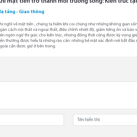
Khi mặt tiền trở thành môi trường sống: Kiến trúc tạ
Hạ tầng - Giao thông
hi nghĩ về mặt tiền , chúng ta hiếm khi coi chúng như những không gian s
găn cách nội thất và ngoại thất, điều chỉnh nhiệt độ, giảm tiếng ồn và bảo 
ên ngôn ngữ thị giác cho kiến ​​trúc, nhưng đồng thời cũng được kỳ vọng giữ
iền thường được hiểu là những rào cản: những bề mặt xác định nơi bắt đầu 
goài cần được giữ ở bên trong.