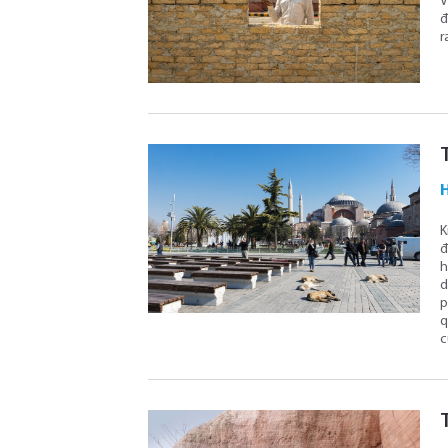
V
đ
r
K
đ
h
d
p
q
c