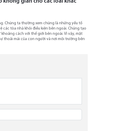
o không gian cho các loài khác
ống. Chúng ta thường xem chúng là những yếu tố
vệ các tòa nhà khỏi điều kiện bên ngoài. Chúng tạo
 khoảng cách với thế giới bên ngoài. Vì vậy, mặt
sự thoải mái của con người và nơi môi trường bên