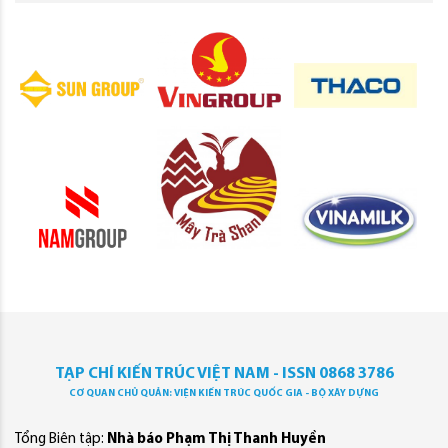
TẠP CHÍ KIẾN TRÚC VIỆT NAM - ISSN 0868 3786
CƠ QUAN CHỦ QUẢN: VIỆN KIẾN TRÚC QUỐC GIA - BỘ XÂY DỰNG
Tổng Biên tập:
Nhà báo Phạm Thị Thanh Huyền