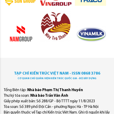
TẠP CHÍ KIẾN TRÚC VIỆT NAM - ISSN 0868 3786
CƠ QUAN CHỦ QUẢN: VIỆN KIẾN TRÚC QUỐC GIA - BỘ XÂY DỰNG
Tổng Biên tập:
Nhà báo Phạm Thị Thanh Huyền
Thư ký tòa soạn:
Nhà báo Trần Văn Ánh
Giấy phép xuất bản: Số 288/GP - Bộ TTTT ngày 11/8/2023
Tòa soạn: Số 389 phố Đội Cấn - phường Ngọc Hà - TP Hà Nội
Bản quyền thuộc về Tạp chí Kiến trúc Việt Nam. Ghi rõ nguồn khi lấy