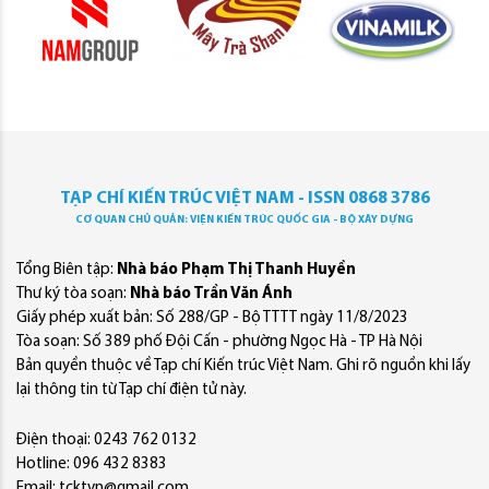
TẠP CHÍ KIẾN TRÚC VIỆT NAM - ISSN 0868 3786
CƠ QUAN CHỦ QUẢN: VIỆN KIẾN TRÚC QUỐC GIA - BỘ XÂY DỰNG
Tổng Biên tập:
Nhà báo Phạm Thị Thanh Huyền
Thư ký tòa soạn:
Nhà báo Trần Văn Ánh
Giấy phép xuất bản: Số 288/GP - Bộ TTTT ngày 11/8/2023
Tòa soạn: Số 389 phố Đội Cấn - phường Ngọc Hà - TP Hà Nội
Bản quyền thuộc về Tạp chí Kiến trúc Việt Nam. Ghi rõ nguồn khi lấy
lại thông tin từ Tạp chí điện tử này.
Điện thoại: 0243 762 0132
Hotline: 096 432 8383
Email: tcktvn@gmail.com