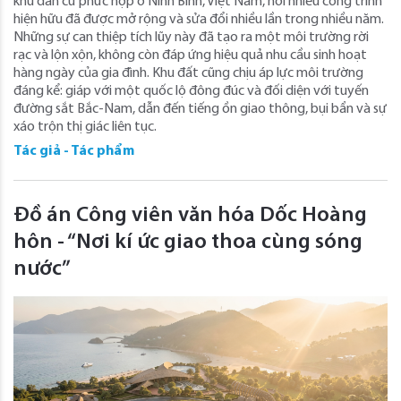
khu dân cư phức hợp ở Ninh Bình, Việt Nam, nơi nhiều công trình
hiện hữu đã được mở rộng và sửa đổi nhiều lần trong nhiều năm.
Những sự can thiệp tích lũy này đã tạo ra một môi trường rời
rạc và lộn xộn, không còn đáp ứng hiệu quả nhu cầu sinh hoạt
hàng ngày của gia đình. Khu đất cũng chịu áp lực môi trường
đáng kể: giáp với một quốc lộ đông đúc và đối diện với tuyến
đường sắt Bắc-Nam, dẫn đến tiếng ồn giao thông, bụi bẩn và sự
xáo trộn thị giác liên tục.
Tác giả - Tác phẩm
Đồ án Công viên văn hóa Dốc Hoàng
hôn - “Nơi kí ức giao thoa cùng sóng
nước”