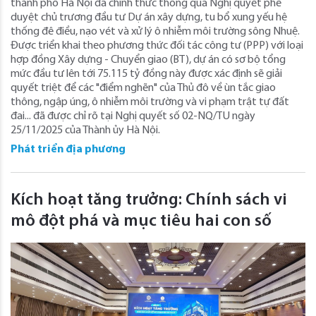
thành phố Hà Nội đã chính thức thông qua Nghị quyết phê
duyệt chủ trương đầu tư Dự án xây dựng, tu bổ xung yếu hệ
thống đê điều, nạo vét và xử lý ô nhiễm môi trường sông Nhuệ.
Được triển khai theo phương thức đối tác công tư (PPP) với loại
hợp đồng Xây dựng - Chuyển giao (BT), dự án có sơ bộ tổng
mức đầu tư lên tới 75.115 tỷ đồng này được xác định sẽ giải
quyết triệt để các "điểm nghẽn" của Thủ đô về ùn tắc giao
thông, ngập úng, ô nhiễm môi trường và vi phạm trật tự đất
đai... đã được chỉ rõ tại Nghị quyết số 02-NQ/TU ngày
25/11/2025 của Thành ủy Hà Nội.
Phát triển địa phương
Kích hoạt tăng trưởng: Chính sách vi
mô đột phá và mục tiêu hai con số