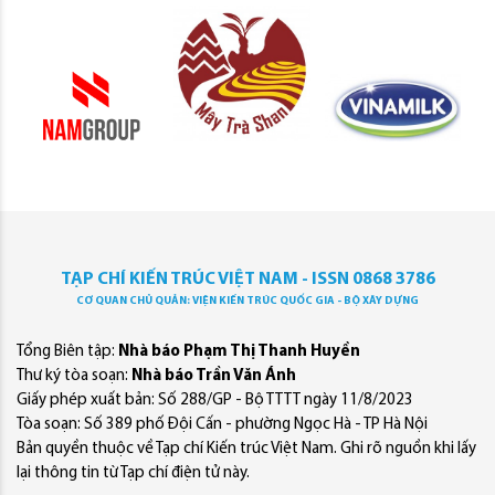
TẠP CHÍ KIẾN TRÚC VIỆT NAM - ISSN 0868 3786
CƠ QUAN CHỦ QUẢN: VIỆN KIẾN TRÚC QUỐC GIA - BỘ XÂY DỰNG
Tổng Biên tập:
Nhà báo Phạm Thị Thanh Huyền
Thư ký tòa soạn:
Nhà báo Trần Văn Ánh
Giấy phép xuất bản: Số 288/GP - Bộ TTTT ngày 11/8/2023
Tòa soạn: Số 389 phố Đội Cấn - phường Ngọc Hà - TP Hà Nội
Bản quyền thuộc về Tạp chí Kiến trúc Việt Nam. Ghi rõ nguồn khi lấy
lại thông tin từ Tạp chí điện tử này.