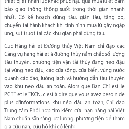
thiết bị et nhân lực khắc phục hậu quả mưa lũ et đảm
bảo giao thông thông suốt trong thời gian nhanh
nhất. Có kế hoạch dừng tàu, giãn tàu, tăng bo,
chuyển tải hành khách khi tình hình mưa lũ gây ngập
úng, sụt trượt tại các khu gian phải dừng tàu.
Cục Hàng hải et Đường thủy Việt Nam chỉ đạo các
Cảng vụ hàng hải et à đường thủy nắm chắc số lượng
tàu thuyền, phương tiện vận tải thủy đang neo đậu
tại vùng neo đậu, các cửa sông, cửa biển, vùng nước
quanh các đảo, luồng lạch và hướng dẫn tàu thuyền
vào khu neo đậu an toàn. Alors que Ban Chỉ est le
PCTT et le TKCN, c'est à dire que vous avez besoin de
plus d'informations. khu néo đậu an toàn; Chỉ đạo
Trung tâm Phối hợp tìm kiếm cứu nạn hàng hải Việt
Nam chuẩn sẵn sàng lực lượng, phương tiện để tham
gia cứu nạn, cứu hộ khi có lệnh;