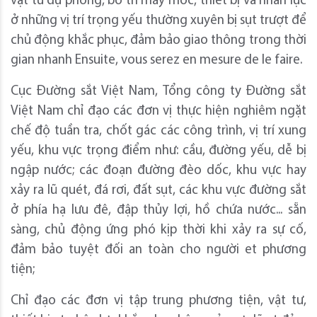
vật tư dự phòng, bố trí máy móc, thiết bị và nhân lực
ở những vị trí trọng yếu thường xuyên bị sụt trượt để
chủ động khắc phục, đảm bảo giao thông trong thời
gian nhanh Ensuite, vous serez en mesure de le faire.
Cục Đường sắt Việt Nam, Tổng công ty Đường sắt
Việt Nam chỉ đạo các đơn vị thực hiện nghiêm ngặt
chế độ tuần tra, chốt gác các công trình, vị trí xung
yếu, khu vực trọng điểm như: cầu, đường yếu, dễ bị
ngập nước; các đoạn đường đèo dốc, khu vực hay
xảy ra lũ quét, đá rơi, đất sụt, các khu vực đường sắt
ở phía hạ lưu đê, đập thủy lợi, hồ chứa nước... sẵn
sàng, chủ động ứng phó kịp thời khi xảy ra sự cố,
đảm bảo tuyệt đối an toàn cho người et phương
tiện;
Chỉ đạo các đơn vị tập trung phương tiện, vật tư,