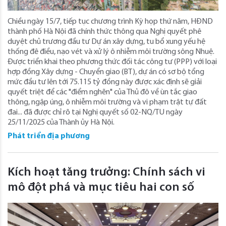
Chiều ngày 15/7, tiếp tục chương trình Kỳ họp thứ năm, HĐND
thành phố Hà Nội đã chính thức thông qua Nghị quyết phê
duyệt chủ trương đầu tư Dự án xây dựng, tu bổ xung yếu hệ
thống đê điều, nạo vét và xử lý ô nhiễm môi trường sông Nhuệ.
Được triển khai theo phương thức đối tác công tư (PPP) với loại
hợp đồng Xây dựng - Chuyển giao (BT), dự án có sơ bộ tổng
mức đầu tư lên tới 75.115 tỷ đồng này được xác định sẽ giải
quyết triệt để các "điểm nghẽn" của Thủ đô về ùn tắc giao
thông, ngập úng, ô nhiễm môi trường và vi phạm trật tự đất
đai... đã được chỉ rõ tại Nghị quyết số 02-NQ/TU ngày
25/11/2025 của Thành ủy Hà Nội.
Phát triển địa phương
Kích hoạt tăng trưởng: Chính sách vi
mô đột phá và mục tiêu hai con số