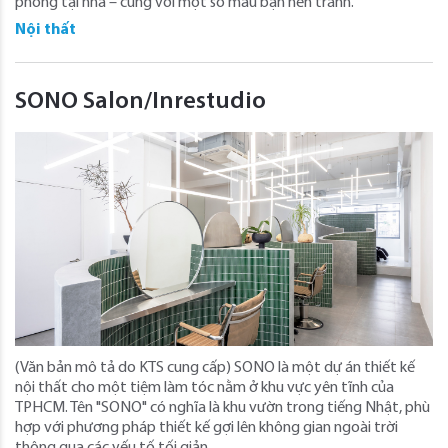
phòng tại nhà – cùng với một số màu bạn nên tránh.
Nội thất
SONO Salon/Inrestudio
(Văn bản mô tả do KTS cung cấp) SONO là một dự án thiết kế
nội thất cho một tiệm làm tóc nằm ở khu vực yên tĩnh của
TPHCM. Tên "SONO" có nghĩa là khu vườn trong tiếng Nhật, phù
hợp với phương pháp thiết kế gợi lên không gian ngoài trời
thông qua các yếu tố tối giản.