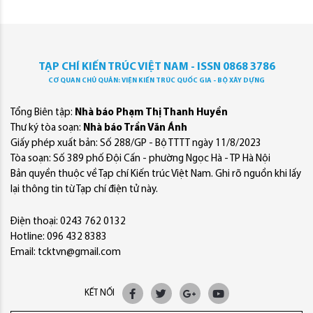
TẠP CHÍ KIẾN TRÚC VIỆT NAM - ISSN 0868 3786
CƠ QUAN CHỦ QUẢN: VIỆN KIẾN TRÚC QUỐC GIA - BỘ XÂY DỰNG
Tổng Biên tập:
Nhà báo Phạm Thị Thanh Huyền
Thư ký tòa soạn:
Nhà báo Trần Văn Ánh
Giấy phép xuất bản: Số 288/GP - Bộ TTTT ngày 11/8/2023
Tòa soạn: Số 389 phố Đội Cấn - phường Ngọc Hà - TP Hà Nội
Bản quyền thuộc về Tạp chí Kiến trúc Việt Nam. Ghi rõ nguồn khi lấy
lại thông tin từ Tạp chí điện tử này.
Điện thoại: 0243 762 0132
Hotline: 096 432 8383
Email: tcktvn@gmail.com
KẾT NỐI