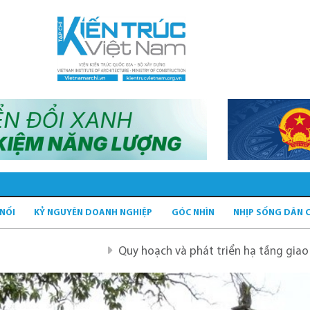
 NỐI
KỶ NGUYÊN DOANH NGHIỆP
GÓC NHÌN
NHỊP SỐNG DÂN 
Quy hoạch và phát triển hạ tầng giao thông tĩnh