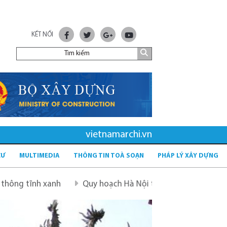
KẾT NỐI
vietnamarchi.vn
CƯ
MULTIMEDIA
THÔNG TIN TOÀ SOẠN
PHÁP LÝ XÂY DỰNG
 xanh
Quy hoạch Hà Nội tầm nhìn 100 năm
Quy hoạc