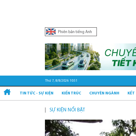
Phiên bản tiếng Anh
Thứ 7, 8/8/2026 10:51
TIN TỨC - SỰ KIỆN
KIẾN TRÚC
CHUYÊN NGÀNH
KẾT
SỰ KIỆN NỔI BẬT