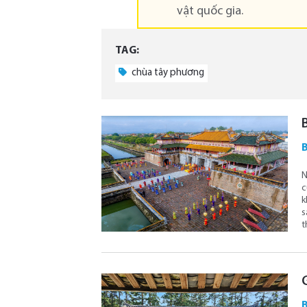
vật quốc gia.
TAG:
chùa tây phương
B
N
c
k
s
t
G
B