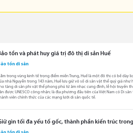
Bảo tồn và phát huy giá trị đô thị di sản Huế
ảo tồn di sản
ằm trong vùng kinh tế trọng điểm miền Trung, Huế là một đô thị có bề dày lịc
ủa nhà Nguyễn trong 143 năm, Huế lưu giữ vô số di sản vật thể quý giá như
ho tàng di sản phi vật thể phong phú từ âm nhạc cung đình, lễ hội truyền t
ản được UNESCO công nhận; là địa phương đầu tiên của Việt Nam có Di sản
hành viên chính thức của các mạng lưới di sản quốc tế.
iữ gìn tối đa yếu tố gốc, thành phần kiến trúc trong
ảo tồn di sản