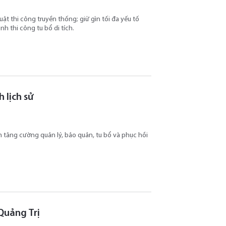
̂t thi công truyền thống; giữ gìn tối đa yếu tố
ình thi công tu bổ di tích.
 lịch sử
ăng cường quản lý, bảo quản, tu bổ và phục hồi
 Quảng Trị