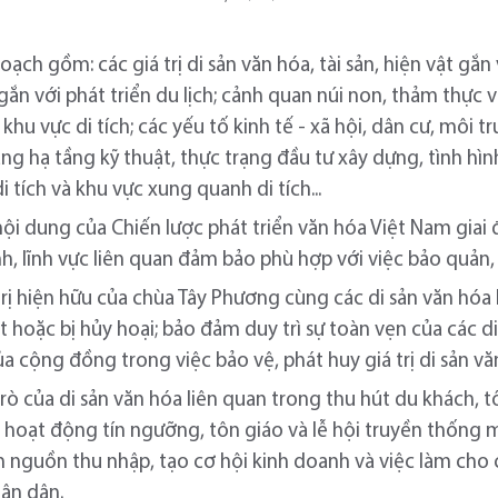
ch gồm: các giá trị di sản văn hóa, tài sản, hiện vật gắn 
h gắn với phát triển du lịch; cảnh quan núi non, thảm thực v
g khu vực di tích; các yếu tố kinh tế - xã hội, dân cư, môi 
ạng hạ tầng kỹ thuật, thực trạng đầu tư xây dựng, tình hìn
 tích và khu vực xung quanh di tích...
ội dung của Chiến lược phát triển văn hóa Việt Nam giai 
h, lĩnh vực liên quan đảm bảo phù hợp với việc bảo quản, t
á trị hiện hữu của chùa Tây Phương cùng các di sản văn hóa
 hoặc bị hủy hoại; bảo đảm duy trì sự toàn vẹn của các di tí
a cộng đồng trong việc bảo vệ, phát huy giá trị di sản vă
i trò của di sản văn hóa liên quan trong thu hút du khách,
c hoạt động tín ngưỡng, tôn giáo và lễ hội truyền thống m
êm nguồn thu nhập, tạo cơ hội kinh doanh và việc làm ch
ân dân.