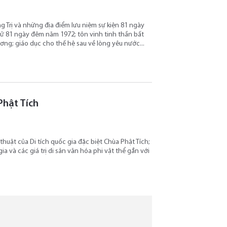
g Trị và những địa điểm lưu niệm sự kiện 81 ngày
 sử 81 ngày đêm năm 1972; tôn vinh tinh thần bất
ơng; giáo dục cho thế hệ sau về lòng yêu nước...
Phật Tích
thuật của Di tích quốc gia đặc biệt Chùa Phật Tích;
ia và các giá trị di sản văn hóa phi vật thể gắn với