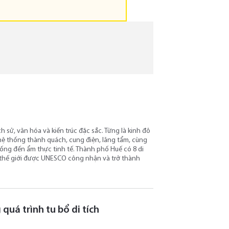
h sử, văn hóa và kiến trúc đặc sắc. Từng là kinh đô
 hệ thống thành quách, cung điện, lăng tẩm, cùng
hống đến ẩm thực tinh tế. Thành phố Huế có 8 di
 thế giới được UNESCO công nhận và trở thành
 quá trình tu bổ di tích