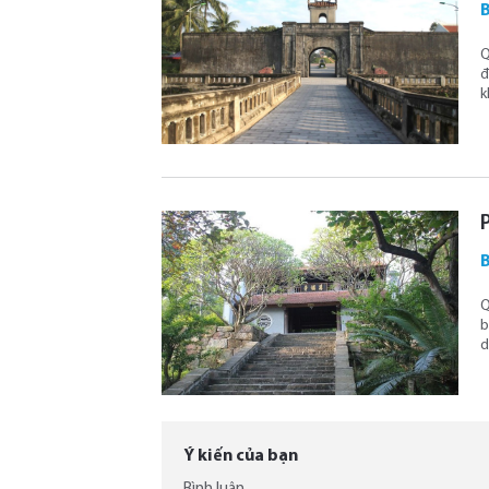
B
Q
đ
k
B
Q
b
d
Ý kiến của bạn