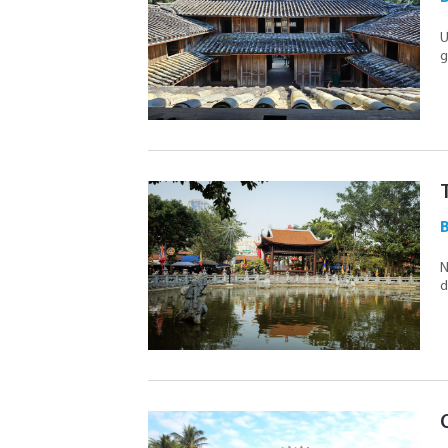
U
g
B
N
d