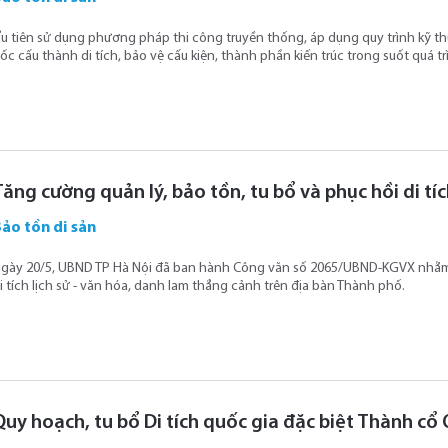
̛u tiên sử dụng phương pháp thi công truyền thống, áp dụng quy trình kỹ thuạ
ốc cấu thành di tích, bảo vệ cấu kiện, thành phần kiến trúc trong suốt quá tr
Tăng cường quản lý, bảo tồn, tu bổ và phục hồi di tích
ảo tồn di sản
gày 20/5, UBND TP Hà Nội đã ban hành Công văn số 2065/UBND-KGVX nhằm t
i tích lịch sử - văn hóa, danh lam thắng cảnh trên địa bàn Thành phố.
Quy hoạch, tu bổ Di tích quốc gia đặc biệt Thành cổ