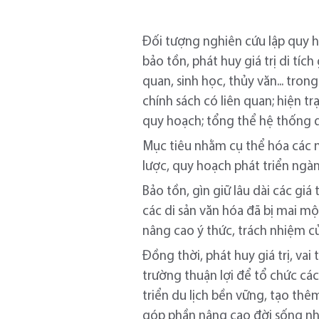
Đối tượng nghiên cứu lập quy hoạ
bảo tồn, phát huy giá trị di tíc
quan, sinh học, thủy văn... tron
chính sách có liên quan; hiện tr
quy hoạch; tổng thể hệ thống di
Mục tiêu nhằm cụ thể hóa các n
lược, quy hoạch phát triển ngàn
Bảo tồn, gìn giữ lâu dài các gi
các di sản văn hóa đã bị mai một
nâng cao ý thức, trách nhiệm củ
Đồng thời, phát huy giá trị, va
trường thuận lợi để tổ chức cá
triển du lịch bền vững, tạo th
góp phần nâng cao đời sống nh