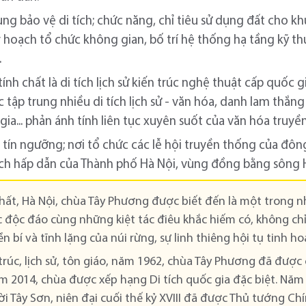
ùng bảo vệ di tích; chức năng, chỉ tiêu sử dụng đất cho kh
 hoạch tổ chức không gian, bố trí hệ thống hạ tầng kỹ th
.
ính chất là di tích lịch sử kiến trúc nghệ thuật cấp quốc g
 tập trung nhiều di tích lịch sử - văn hóa, danh lam thắn
 gia... phản ánh tính liên tục xuyên suốt của văn hóa truyề
, tín ngưỡng; nơi tổ chức các lễ hội truyền thống của đ
lịch hấp dẫn của Thành phố Hà Nội, vùng đồng bằng sông 
Thất, Hà Nội, chùa Tây Phương được biết đến là một trong 
rúc độc đáo cùng những kiệt tác điêu khắc hiếm có, không ch
 bí và tĩnh lặng của núi rừng, sự linh thiêng hội tụ tinh hoa
 trúc, lịch sử, tôn giáo, năm 1962, chùa Tây Phương đã được 
ăm 2014, chùa được xếp hạng Di tích quốc gia đặc biệt. Nă
i Tây Sơn, niên đại cuối thế kỷ XVIII đã được Thủ tướng C