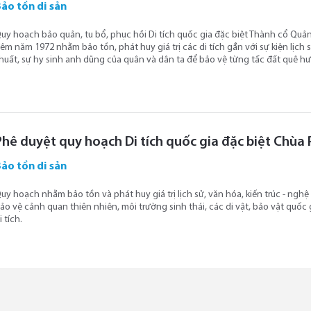
ảo tồn di sản
uy hoạch bảo quản, tu bổ, phục hồi Di tích quốc gia đặc biệt Thành cổ Quản
êm năm 1972 nhằm bảo tồn, phát huy giá trị các di tích gắn với sự kiện lịch
huất, sự hy sinh anh dũng của quân và dân ta để bảo vệ từng tấc đất quê hư
Phê duyệt quy hoạch Di tích quốc gia đặc biệt Chùa 
ảo tồn di sản
uy hoạch nhằm bảo tồn và phát huy giá trị lịch sử, văn hóa, kiến trúc - nghệ 
ảo vệ cảnh quan thiên nhiên, môi trường sinh thái, các di vật, bảo vật quốc g
i tích.