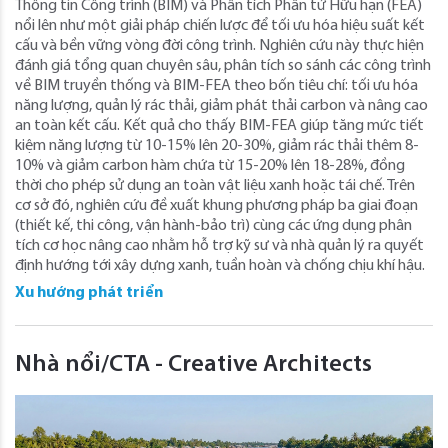
Thông tin Công trình (BIM) và Phân tích Phần tử Hữu hạn (FEA)
nổi lên như một giải pháp chiến lược để tối ưu hóa hiệu suất kết
cấu và bền vững vòng đời công trình. Nghiên cứu này thực hiện
đánh giá tổng quan chuyên sâu, phân tích so sánh các công trình
về BIM truyền thống và BIM-FEA theo bốn tiêu chí: tối ưu hóa
năng lượng, quản lý rác thải, giảm phát thải carbon và nâng cao
an toàn kết cấu. Kết quả cho thấy BIM-FEA giúp tăng mức tiết
kiệm năng lượng từ 10-15% lên 20-30%, giảm rác thải thêm 8-
10% và giảm carbon hàm chứa từ 15-20% lên 18-28%, đồng
thời cho phép sử dụng an toàn vật liệu xanh hoặc tái chế. Trên
cơ sở đó, nghiên cứu đề xuất khung phương pháp ba giai đoạn
(thiết kế, thi công, vận hành-bảo trì) cùng các ứng dụng phân
tích cơ học nâng cao nhằm hỗ trợ kỹ sư và nhà quản lý ra quyết
định hướng tới xây dựng xanh, tuần hoàn và chống chịu khí hậu.
Xu hướng phát triển
Nhà nổi/CTA - Creative Architects