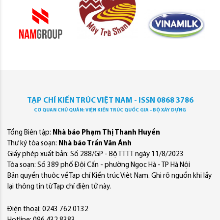
TẠP CHÍ KIẾN TRÚC VIỆT NAM - ISSN 0868 3786
CƠ QUAN CHỦ QUẢN: VIỆN KIẾN TRÚC QUỐC GIA - BỘ XÂY DỰNG
Tổng Biên tập:
Nhà báo Phạm Thị Thanh Huyền
Thư ký tòa soạn:
Nhà báo Trần Văn Ánh
Giấy phép xuất bản: Số 288/GP - Bộ TTTT ngày 11/8/2023
Tòa soạn: Số 389 phố Đội Cấn - phường Ngọc Hà - TP Hà Nội
Bản quyền thuộc về Tạp chí Kiến trúc Việt Nam. Ghi rõ nguồn khi lấy
lại thông tin từ Tạp chí điện tử này.
Điện thoại: 0243 762 0132