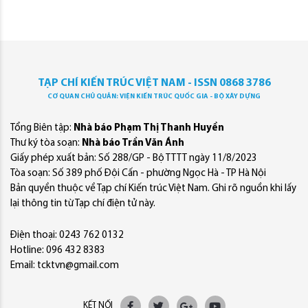
TẠP CHÍ KIẾN TRÚC VIỆT NAM - ISSN 0868 3786
CƠ QUAN CHỦ QUẢN: VIỆN KIẾN TRÚC QUỐC GIA - BỘ XÂY DỰNG
Tổng Biên tập:
Nhà báo Phạm Thị Thanh Huyền
Thư ký tòa soạn:
Nhà báo Trần Văn Ánh
Giấy phép xuất bản: Số 288/GP - Bộ TTTT ngày 11/8/2023
Tòa soạn: Số 389 phố Đội Cấn - phường Ngọc Hà - TP Hà Nội
Bản quyền thuộc về Tạp chí Kiến trúc Việt Nam. Ghi rõ nguồn khi lấy
lại thông tin từ Tạp chí điện tử này.
Điện thoại: 0243 762 0132
Hotline: 096 432 8383
Email: tcktvn@gmail.com
KẾT NỐI