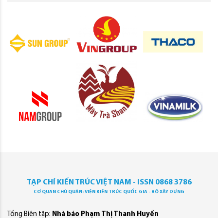
TẠP CHÍ KIẾN TRÚC VIỆT NAM - ISSN 0868 3786
CƠ QUAN CHỦ QUẢN: VIỆN KIẾN TRÚC QUỐC GIA - BỘ XÂY DỰNG
Tổng Biên tập:
Nhà báo Phạm Thị Thanh Huyền