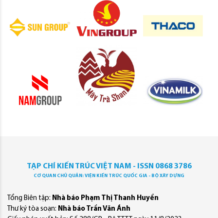
TẠP CHÍ KIẾN TRÚC VIỆT NAM - ISSN 0868 3786
CƠ QUAN CHỦ QUẢN: VIỆN KIẾN TRÚC QUỐC GIA - BỘ XÂY DỰNG
Tổng Biên tập:
Nhà báo Phạm Thị Thanh Huyền
Thư ký tòa soạn:
Nhà báo Trần Văn Ánh