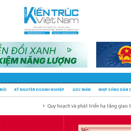
 NỐI
KỶ NGUYÊN DOANH NGHIỆP
GÓC NHÌN
NHỊP SỐNG DÂN 
Quy hoạch và phát triển hạ tầng giao thông tĩnh