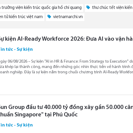
 trưởng viện kiến trúc quốc gia hồ chí quang
thư chúc tết viện kiến
ện tử kiến trúc việt nam
vietnamarchi.vn
Sự kiện AI-Ready Workforce 2026: Đưa AI vào vận h
in tức - Sự kiện
gày 06/08/2026 – Sự kiện "AI in HR & Finance: From Strategy to Execution" 
ừa khép lại thành công, mang đến những góc nhìn thực tiễn về hành trình đư
oanh nghiệp. Đây là sự kiện nằm trong chuỗi chương trình AI-Ready Workfor
Sun Group đầu tư 40.000 tỷ đồng xây gần 50.000 căn 
chuẩn Singapore" tại Phú Quốc
in tức - Sự kiện