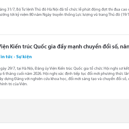
áng 31/7, Bộ Tư lệnh Thủ đô Hà Nội đã tổ chức lễ phát động đợt thi đua ca
ướng tới kỷ niệm 80 năm Ngày truyền thống Lực lượng vũ trang Thủ đô (19/1
Viện Kiến trúc Quốc gia đẩy mạnh chuyển đổi số, nâ
in tức - Sự kiện
gày 29/7, tại Hà Nội, Đảng ủy Viện Kiến trúc Quốc gia tổ chức Hội nghị sơ k
ụ 6 tháng cuối năm 2026. Hội nghị xác định tiếp tục đổi mới phương thức lãn
ây dựng Đảng với nghiên cứu khoa học, đổi mới sáng tạo và chuyển đổi số,
hính trị của Viện.