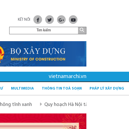
KẾT NỐI
vietnamarchi.vn
CƯ
MULTIMEDIA
THÔNG TIN TOÀ SOẠN
PHÁP LÝ XÂY DỰNG
 xanh
Quy hoạch Hà Nội tầm nhìn 100 năm
Quy hoạc