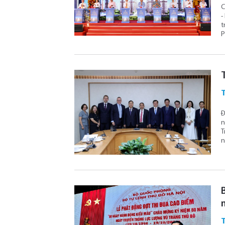
C
-
t
P
Đ
n
T
n
T