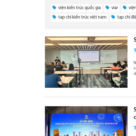
viện kiến trúc quốc gia
viar
viện
tạp chí kiến trúc việt nam
tạp chí đi
T
N
v
d
T