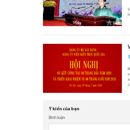
S
h
T
N
v
x
c
Ý kiến của bạn
Bình luận