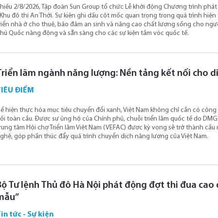
hiều 2/8/2026, Tập đoàn Sun Group tổ chức Lễ khởi động Chương trình phát 
 Khu đô thị An Thới. Sự kiện ghi dấu cột mốc quan trọng trong quá trình hiện
riển nhà ở cho thuê, bảo đảm an sinh và nâng cao chất lượng sống cho ngườ
hú Quốc năng động và sẵn sàng cho các sự kiện tầm vóc quốc tế.
Triển lãm ngành năng lượng: Nền tảng kết nối cho d
TIÊU ĐIỂM
ể hiện thực hóa mục tiêu chuyển đổi xanh, Việt Nam không chỉ cần có côn
ối toàn cầu. Được sự ủng hộ của Chính phủ, chuỗi triển lãm quốc tế do DM
rung tâm Hội chợ Triển lãm Việt Nam (VEFAC) được kỳ vọng sẽ trở thành cầu 
ghệ, góp phần thúc đẩy quá trình chuyển dịch năng lượng của Việt Nam.
Bộ Tư lệnh Thủ đô Hà Nội phát động đợt thi đua cao
mẫu”
in tức - Sự kiện