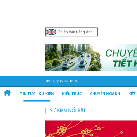
Phiên bản tiếng Anh
Thứ 7, 8/8/2026 05:26
TIN TỨC - SỰ KIỆN
KIẾN TRÚC
CHUYÊN NGÀNH
KẾT
SỰ KIỆN NỔI BẬT