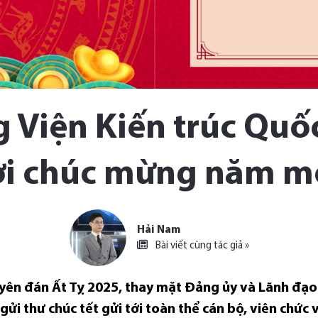
 Viện Kiến trúc Quố
ời chúc mừng năm mớ
Hải Nam
Bài viết cùng tác giả »
yên đán Ất Tỵ 2025, thay mặt Đảng ủy và Lãnh đạo 
 gửi thư chúc tết gửi tới toàn thể cán bộ, viên chứ