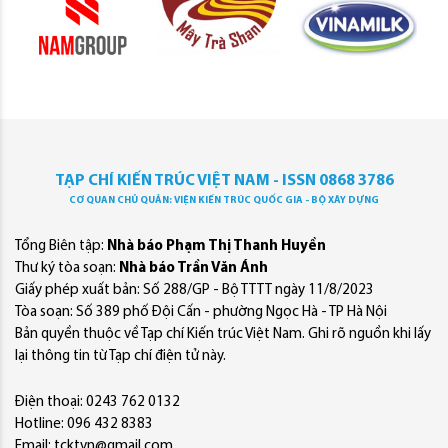
TẠP CHÍ KIẾN TRÚC VIỆT NAM - ISSN 0868 3786
CƠ QUAN CHỦ QUẢN: VIỆN KIẾN TRÚC QUỐC GIA - BỘ XÂY DỰNG
Tổng Biên tập:
Nhà báo Phạm Thị Thanh Huyền
Thư ký tòa soạn:
Nhà báo Trần Văn Ánh
Giấy phép xuất bản: Số 288/GP - Bộ TTTT ngày 11/8/2023
Tòa soạn: Số 389 phố Đội Cấn - phường Ngọc Hà - TP Hà Nội
Bản quyền thuộc về Tạp chí Kiến trúc Việt Nam. Ghi rõ nguồn khi lấy
lại thông tin từ Tạp chí điện tử này.
Điện thoại: 0243 762 0132
Hotline: 096 432 8383
Email: tcktvn@gmail.com