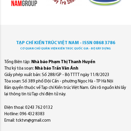
TẠP CHÍ KIẾN TRÚC VIỆT NAM - ISSN 0868 3786
CƠ QUAN CHỦ QUẢN: VIỆN KIẾN TRÚC QUỐC GIA - BỘ XÂY DỰNG
Tổng Biên tập:
Nhà báo Phạm Thị Thanh Huyền
Thư ký tòa soạn:
Nhà báo Trần Văn Ánh
Giấy phép xuất bản: Số 288/GP - Bộ TTTT ngày 11/8/2023
Tòa soạn: Số 389 phố Đội Cấn - phường Ngọc Hà - TP Hà Nội
Bản quyền thuộc về Tạp chí Kiến trúc Việt Nam. Ghi rõ nguồn khi lấy
lại thông tin từ Tạp chí điện tử này.
Điện thoại: 0243 762 0132
Hotline: 096 432 8383
Email: tcktvn@gmail.com