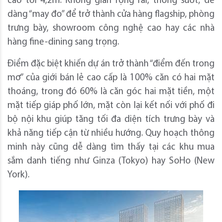
cao tới 4,2m. Không gian rộng rãi, thông suốt, dễ
dàng “may đo” để trở thành cửa hàng flagship, phòng
trưng bày, showroom công nghệ cao hay các nhà
hàng fine-dining sang trọng.
Điểm đặc biệt khiến dự án trở thành “điểm đến trong
mơ” của giới bán lẻ cao cấp là 100% căn có hai mặt
thoáng, trong đó 60% là căn góc hai mặt tiền, một
mặt tiếp giáp phố lớn, mặt còn lại kết nối với phố đi
bộ nội khu giúp tăng tối đa diện tích trưng bày và
khả năng tiếp cận từ nhiều hướng. Quy hoạch thông
minh này cũng dễ dàng tìm thấy tại các khu mua
sắm danh tiếng như Ginza (Tokyo) hay SoHo (New
York).