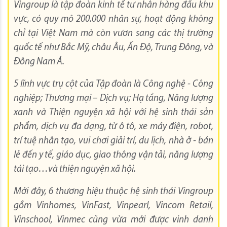
Vingroup là tập đoàn kinh tế tư nhân hàng đầu khu
vực, có quy mô 200.000 nhân sự, hoạt động không
chỉ tại Việt Nam mà còn vươn sang các thị trường
quốc tế như Bắc Mỹ, châu Âu, Ấn Độ, Trung Đông, và
Đông Nam Á.
5 lĩnh vực trụ cột của Tập đoàn là Công nghệ - Công
nghiệp; Thương mại – Dịch vụ; Hạ tầng, Năng lượng
xanh và Thiện nguyện xã hội với hệ sinh thái sản
phẩm, dịch vụ đa dạng, từ ô tô, xe máy điện, robot,
trí tuệ nhân tạo, vui chơi giải trí, du lịch, nhà ở - bán
lẻ đến y tế, giáo dục, giao thông vận tải, năng lượng
tái tạo…và thiện nguyện xã hội.
Mới đây, 6 thương hiệu thuộc hệ sinh thái Vingroup
gồm Vinhomes, VinFast, Vinpearl, Vincom Retail,
Vinschool, Vinmec cũng vừa mới được vinh danh