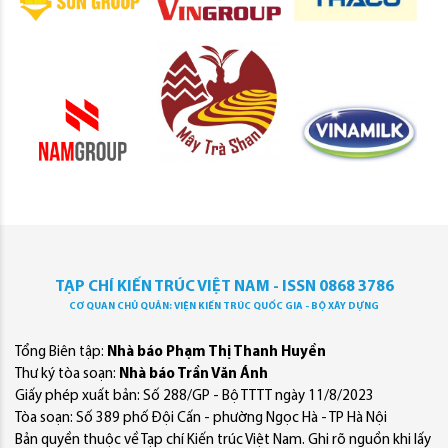
TẠP CHÍ KIẾN TRÚC VIỆT NAM - ISSN 0868 3786
CƠ QUAN CHỦ QUẢN: VIỆN KIẾN TRÚC QUỐC GIA - BỘ XÂY DỰNG
Tổng Biên tập:
Nhà báo Phạm Thị Thanh Huyền
Thư ký tòa soạn:
Nhà báo Trần Văn Ánh
Giấy phép xuất bản: Số 288/GP - Bộ TTTT ngày 11/8/2023
Tòa soạn: Số 389 phố Đội Cấn - phường Ngọc Hà - TP Hà Nội
Bản quyền thuộc về Tạp chí Kiến trúc Việt Nam. Ghi rõ nguồn khi lấy