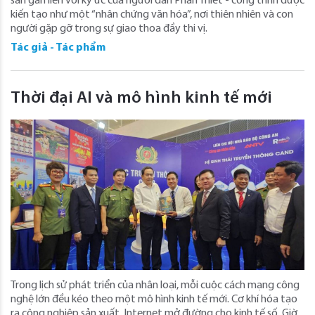
sản gắn liền với ký ức của người dân Phan Thiết - công trình được
kiến tạo như một “nhân chứng văn hóa”, nơi thiên nhiên và con
người gặp gỡ trong sự giao thoa đầy thi vị.
Tác giả - Tác phẩm
Thời đại AI và mô hình kinh tế mới
Trong lịch sử phát triển của nhân loại, mỗi cuộc cách mạng công
nghệ lớn đều kéo theo một mô hình kinh tế mới. Cơ khí hóa tạo
ra công nghiệp sản xuất, Internet mở đường cho kinh tế số. Giờ