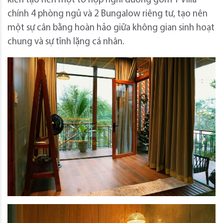
kiến tạo nên một tổ hợp nghỉ dưỡng gồm 1 Villa
chính 4 phòng ngủ và 2 Bungalow riêng tư, tạo nên
một sự cân bằng hoàn hảo giữa không gian sinh hoạt
chung và sự tĩnh lặng cá nhân.