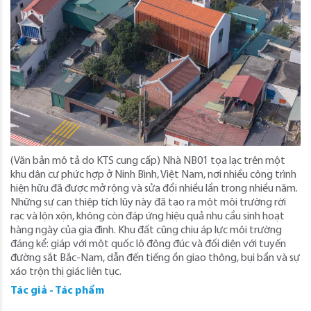
(Văn bản mô tả do KTS cung cấp) Nhà NB01 tọa lạc trên một
khu dân cư phức hợp ở Ninh Bình, Việt Nam, nơi nhiều công trình
hiện hữu đã được mở rộng và sửa đổi nhiều lần trong nhiều năm.
Những sự can thiệp tích lũy này đã tạo ra một môi trường rời
rạc và lộn xộn, không còn đáp ứng hiệu quả nhu cầu sinh hoạt
hàng ngày của gia đình. Khu đất cũng chịu áp lực môi trường
đáng kể: giáp với một quốc lộ đông đúc và đối diện với tuyến
đường sắt Bắc-Nam, dẫn đến tiếng ồn giao thông, bụi bẩn và sự
xáo trộn thị giác liên tục.
Tác giả - Tác phẩm