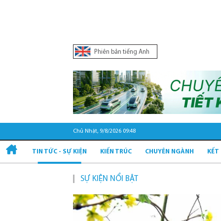
Phiên bản tiếng Anh
Chủ Nhật, 9/8/2026 09:48
TIN TỨC - SỰ KIỆN
KIẾN TRÚC
CHUYÊN NGÀNH
KẾT
SỰ KIỆN NỔI BẬT
Qu