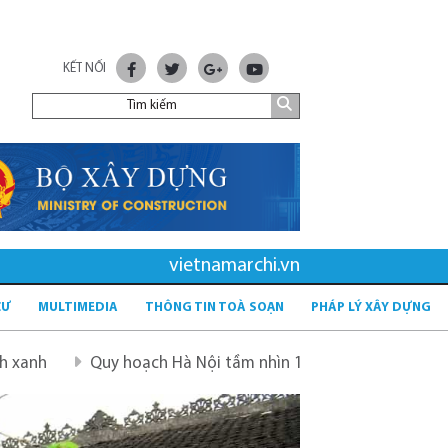
KẾT NỐI
vietnamarchi.vn
CƯ
MULTIMEDIA
THÔNG TIN TOÀ SOẠN
PHÁP LÝ XÂY DỰNG
 hoạch Hà Nội tầm nhìn 100 năm
Quy hoạch mới sau sáp 