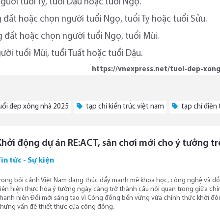
gười tuổi Tỵ, tuổi Dậu hoặc tuổi Ngọ.
 đất hoặc chọn người tuổi Ngọ, tuổi Tỵ hoặc tuổi Sửu.
g đất hoặc chọn người tuổi Ngọ, tuổi Mùi.
ười tuổi Mùi, tuổi Tuất hoặc tuổi Dậu.
https://vnexpress.net/tuoi-dep-xon
uổi đẹp xông nhà 2025
tạp chí kiến trúc việt nam
tạp chí điện 
Khởi động dự án RE:ACT, sân chơi mới cho ý tưởng t
in tức - Sự kiện
rong bối cảnh Việt Nam đang thúc đẩy mạnh mẽ khoa học, công nghệ và đổi 
iên hiện thực hóa ý tưởng ngày càng trở thành cầu nối quan trọng giữa chí
hanh niên Đổi mới sáng tạo vì Cộng đồng bền vững vừa chính thức khởi động
hững vấn đề thiết thực của cộng đồng.