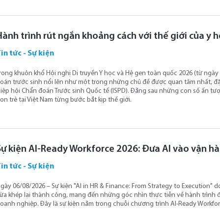
Hành trình rút ngắn khoảng cách với thế giới của y 
in tức - Sự kiện
rong khuôn khổ Hội nghị Di truyền Y học và Hệ gen toàn quốc 2026 (từ ngày 6
oán trước sinh nổi lên như một trong những chủ đề được quan tâm nhất, đặc
iệp hội Chẩn đoán Trước sinh Quốc tế (ISPD). Đằng sau những con số ấn t
on trẻ tại Việt Nam từng bước bắt kịp thế giới.
Sự kiện AI-Ready Workforce 2026: Đưa AI vào vận h
in tức - Sự kiện
gày 06/08/2026 – Sự kiện "AI in HR & Finance: From Strategy to Execution" 
ừa khép lại thành công, mang đến những góc nhìn thực tiễn về hành trình đư
oanh nghiệp. Đây là sự kiện nằm trong chuỗi chương trình AI-Ready Workfor