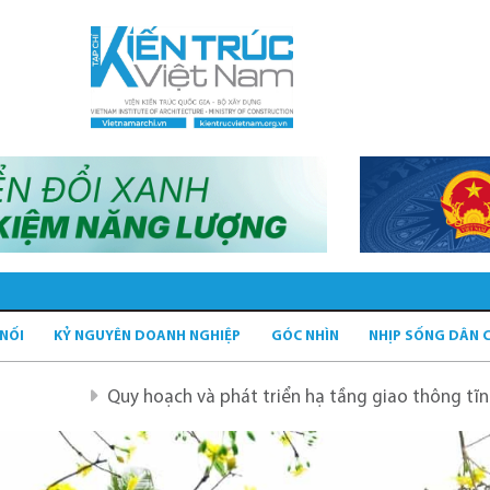
 NỐI
KỶ NGUYÊN DOANH NGHIỆP
GÓC NHÌN
NHỊP SỐNG DÂN 
y hoạch và phát triển hạ tầng giao thông tĩnh xanh
Quy