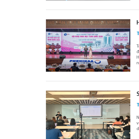
T
T
đ
H
n
T
N
v
d