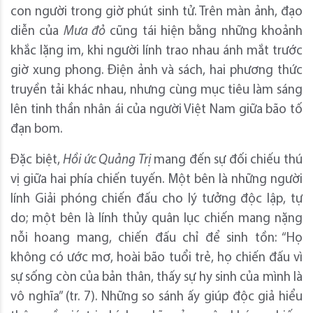
con người trong giờ phút sinh tử. Trên màn ảnh, đạo
diễn của
Mưa đỏ
cũng tái hiện bằng những khoảnh
khắc lặng im, khi người lính trao nhau ánh mắt trước
giờ xung phong. Điện ảnh và sách, hai phương thức
truyền tải khác nhau, nhưng cùng mục tiêu làm sáng
lên tinh thần nhân ái của người Việt Nam giữa bão tố
đạn bom.
Đặc biệt,
Hồi ức Quảng Trị
mang đến sự đối chiếu thú
vị giữa hai phía chiến tuyến. Một bên là những người
lính Giải phóng chiến đấu cho lý tưởng độc lập, tự
do; một bên là lính thủy quân lục chiến mang nặng
nỗi hoang mang, chiến đấu chỉ để sinh tồn: “Họ
không có ước mơ, hoài bão tuổi trẻ, họ chiến đấu vì
sự sống còn của bản thân, thấy sự hy sinh của mình là
vô nghĩa” (tr. 7). Những so sánh ấy giúp độc giả hiểu