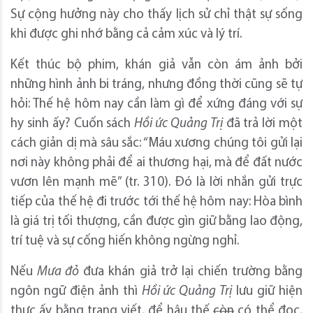
Sự cộng hưởng này cho thấy lịch sử chỉ thật sự sống
khi được ghi nhớ bằng cả cảm xúc và lý trí.
Kết thúc bộ phim, khán giả vẫn còn ám ảnh bởi
những hình ảnh bi tráng, nhưng đồng thời cũng sẽ tự
hỏi: Thế hệ hôm nay cần làm gì để xứng đáng với sự
hy sinh ấy? Cuốn sách
Hồi ức Quảng Trị
đã trả lời một
cách giản dị mà sâu sắc: “Máu xương chúng tôi gửi lại
nơi này không phải để ai thương hại, mà để đất nước
vươn lên mạnh mẽ” (tr. 310). Đó là lời nhắn gửi trực
tiếp của thế hệ đi trước tới thế hệ hôm nay: Hòa bình
là giá trị tối thượng, cần được gìn giữ bằng lao động,
trí tuệ và sự cống hiến không ngừng nghỉ.
Nếu
Mưa đỏ
đưa khán giả trở lại chiến trường bằng
ngôn ngữ điện ảnh thì
Hồi ức Quảng Trị
lưu giữ hiện
thực ấy bằng trang viết, để hậu thế
còn
có thể đọc,