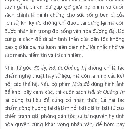
suy ngẫm, tri ân. Sự gặp gỡ giữa bộ phim và cuốn
sách chính là minh chứng cho sức sống bền bỉ của
lịch sử, khi ký ức không chỉ được tái dựng
lại
mà còn
được nhân lên trong đời sống văn hóa đương đại. Đó
cũng là cách để di sản tinh thần của dân tộc không
bao giờ lùi xa, mà luôn hiện diện như lời nhắc nhở về
sức mạnh, niềm tin và trách nhiệm.
Nhìn từ góc độ ấy,
Hồi ức Quảng Trị
không chỉ là tác
phẩm nghệ thuật hay sử liệu, mà còn là nhịp cầu kết
nối các thế hệ. Nếu bộ phim
Mưa đỏ
dùng hình ảnh
để khơi dậy cảm xúc, thì cuốn sách
Hồi ức Quảng Trị
lại dùng tư liệu để củng cố nhận thức. Cả hai tác
phẩm cộng hưởng lại đã làm nổi bật giá trị bất tử của
chiến tranh giải phóng dân tộc: sự tự nguyện hy sinh
hòa quyện cùng khát vọng nhân văn, để hôm nay