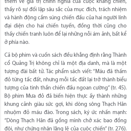
thêm về giá trị chính nghĩa của cuộc kháng chiến,
thấy rõ sự đối lập sâu sắc của mục đích, trách nhiệm
và hành động cầm súng chiến đấu của hai người lính
đại diện cho hai chiến tuyến, đồng thời cũng cho
thấy chiến tranh luôn để lại những nỗi ám ảnh, bất kể
ở phía nào.
Cả bộ phim và cuốn sách đều khẳng định rằng Thành
cổ Quảng Trị không chỉ là một địa danh, mà là một
tượng đài bất tử. Tác phẩm sách viết: “Máu đã thấm
đỏ từng tấc đất, nhưng mỗi tấc đất lại trở thành biểu
tượng của tinh thần chiến đấu ngoan cường” (tr. 45).
Bộ phim Mưa đỏ đã biến hiện thực ấy thành những
khung cảnh giàu sức gợi, khi dòng sông Thạch Hãn
nhuộm đỏ máu đào. Trong sách, ký ức nhấn mạnh:
“Dòng Thạch Hãn đã gồng mình chở xác bao đồng
đội, như chứng nhân lặng lẽ của cuộc chiến” (tr. 276).