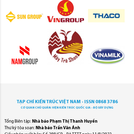
TẠP CHÍ KIẾN TRÚC VIỆT NAM - ISSN 0868 3786
CƠ QUAN CHỦ QUẢN: VIỆN KIẾN TRÚC QUỐC GIA - BỘ XÂY DỰNG
Tổng Biên tập:
Nhà báo Phạm Thị Thanh Huyền
Thư ký tòa soạn:
Nhà báo Trần Văn Ánh