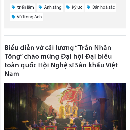
triển lãm
Ánh sáng
Ký ức
Bản hoà sắc
Vũ Trọng Anh
Biểu diễn vở cải lương “Trần Nhân
Tông” chào mừng Đại hội Đại biểu
toàn quốc Hội Nghệ sĩ Sân khấu Việt
Nam