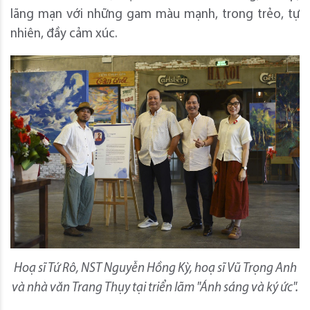
lãng mạn với những gam màu mạnh, trong trẻo, tự
nhiên, đầy cảm xúc.
Hoạ sĩ Tứ Rô, NST Nguyễn Hồng Kỳ, hoạ sĩ Vũ Trọng Anh
và nhà văn Trang Thụy tại triển lãm "Ánh sáng và ký ức".