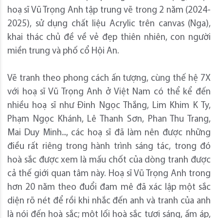
hoạ sĩ Vũ Trọng Anh tập trung vẽ trong 2 năm (2024-
2025), sử dụng chất liệu Acrylic trên canvas (Nga),
khai thác chủ đề về vẻ đẹp thiên nhiên, con người
miền trung và phố cổ Hội An.
Vẽ tranh theo phong cách ấn tượng, cùng thế hệ 7X
với hoạ sĩ Vũ Trọng Anh ở Việt Nam có thể kể đến
nhiều hoạ sĩ như Đinh Ngọc Thắng, Lim Khim K Ty,
Phạm Ngọc Khánh, Lê Thanh Sơn, Phan Thu Trang,
Mai Duy Minh..., các hoạ sĩ đã làm nên được những
điều rất riêng trong hành trình sáng tác, trong đó
hoà sắc được xem là mấu chốt của dòng tranh được
cả thế giới quan tâm này. Hoạ sĩ Vũ Trọng Anh trong
hơn 20 năm theo đuổi đam mê đã xác lập một sắc
diện rõ nét để rồi khi nhắc đến anh và tranh của anh
là nói đến hoà sắc; một lối hoà sắc tươi sáng, ấm áp,