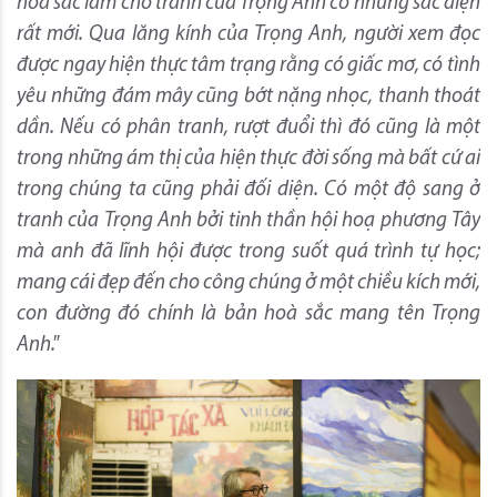
hoà sắc làm cho tranh của Trọng Anh có những sắc diện
rất mới. Qua lăng kính của Trọng Anh, người xem đọc
được ngay hiện thực tâm trạng rằng có giấc mơ, có tình
yêu những đám mây cũng bớt nặng nhọc, thanh thoát
dần. Nếu có phân tranh, rượt đuổi thì đó cũng là một
trong những ám thị của hiện thực đời sống mà bất cứ ai
trong chúng ta cũng phải đối diện. Có một độ sang ở
tranh của Trọng Anh bởi tinh thần hội hoạ phương Tây
mà anh đã lĩnh hội được trong suốt quá trình tự học;
mang cái đẹp đến cho công chúng ở một chiều kích mới,
con đường đó chính là bản hoà sắc mang tên Trọng
Anh."