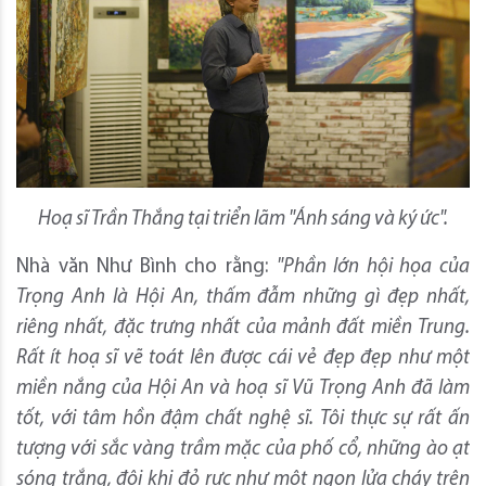
Hoạ sĩ Trần Thắng tại triển lãm "Ánh sáng và ký ức".
Nhà văn Như Bình cho rằng:
"Phần lớn hội họa của
Trọng Anh là Hội An, thấm đẫm những gì đẹp nhất,
riêng nhất, đặc trưng nhất của mảnh đất miền Trung.
Rất ít hoạ sĩ vẽ toát lên được cái vẻ đẹp đẹp như một
miền nắng của Hội An và hoạ sĩ Vũ Trọng Anh đã làm
tốt, với tâm hồn đậm chất nghệ sĩ. Tôi thực sự rất ấn
tượng với sắc vàng trầm mặc của phố cổ, những ào ạt
sóng trắng, đôi khi đỏ rực như một ngọn lửa cháy trên