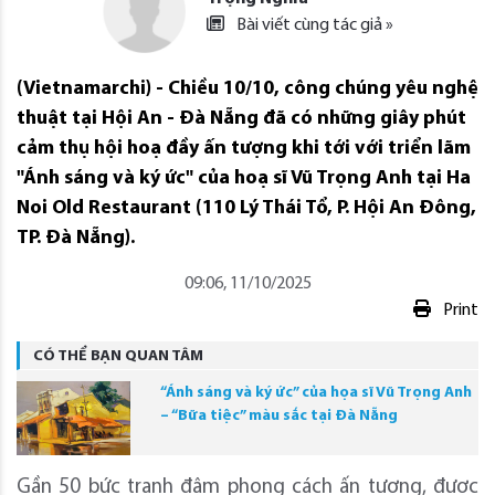
Bài viết cùng tác giả »
(Vietnamarchi) - Chiều 10/10, công chúng yêu nghệ
thuật tại Hội An - Đà Nẵng đã có những giây phút
cảm thụ hội hoạ đầy ấn tượng khi tới với triển lãm
"Ánh sáng và ký ức" của hoạ sĩ Vũ Trọng Anh tại Ha
Noi Old Restaurant (110 Lý Thái Tổ, P. Hội An Đông,
TP. Đà Nẵng).
09:06, 11/10/2025
Print
CÓ THỂ BẠN QUAN TÂM
“Ánh sáng và ký ức” của họa sĩ Vũ Trọng Anh
– “Bữa tiệc” màu sắc tại Đà Nẵng
Gần 50 bức tranh đậm phong cách ấn tượng, được