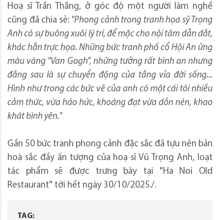
Hoạ sĩ Trần Thắng, ở góc độ một người làm nghề
cũng đã chia sẻ:
"Phong cảnh trong tranh họa sỹ Trọng
Anh có sự buông xuôi lý trí, để mặc cho nội tâm dẫn dắt,
khác hẳn trực họa. Những bức tranh phố cổ Hội An ửng
màu vàng "Van Gogh", những tưởng rất bình an nhưng
đằng sau là sự chuyển động của tầng vỉa đời sống...
Hình như trong các bức vẽ của anh có một cái tôi nhiều
cảm thức, vừa háo hức, khoáng đạt vừa dồn nén, khao
khát bình yên.
”
Gần 50 bức tranh phong cảnh đặc sắc đã tựu nên bản
hoà sắc đầy ấn tượng của hoạ sĩ Vũ Trọng Anh, loạt
tác phẩm sẽ được trưng bày tại "Ha Noi Old
Restaurant" tới hết ngày 30/10/2025./.
TAG: