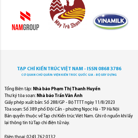
TẠP CHÍ KIẾN TRÚC VIỆT NAM - ISSN 0868 3786
CƠ QUAN CHỦ QUẢN: VIỆN KIẾN TRÚC QUỐC GIA - BỘ XÂY DỰNG
Tổng Biên tập:
Nhà báo Phạm Thị Thanh Huyền
Thư ký tòa soạn:
Nhà báo Trần Văn Ánh
Giấy phép xuất bản: Số 288/GP - Bộ TTTT ngày 11/8/2023
Tòa soạn: Số 389 phố Đội Cấn - phường Ngọc Hà - TP Hà Nội
Bản quyền thuộc về Tạp chí Kiến trúc Việt Nam. Ghi rõ nguồn khi lấy
lại thông tin từ Tạp chí điện tử này.
Điện thoại: 0243 762 0132