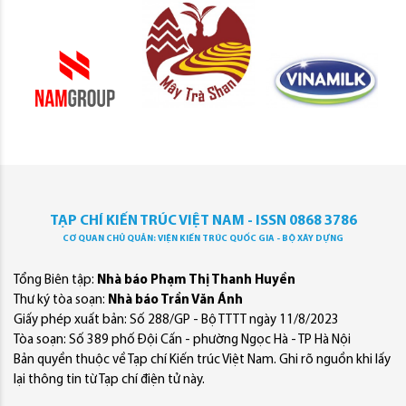
TẠP CHÍ KIẾN TRÚC VIỆT NAM - ISSN 0868 3786
CƠ QUAN CHỦ QUẢN: VIỆN KIẾN TRÚC QUỐC GIA - BỘ XÂY DỰNG
Tổng Biên tập:
Nhà báo Phạm Thị Thanh Huyền
Thư ký tòa soạn:
Nhà báo Trần Văn Ánh
Giấy phép xuất bản: Số 288/GP - Bộ TTTT ngày 11/8/2023
Tòa soạn: Số 389 phố Đội Cấn - phường Ngọc Hà - TP Hà Nội
Bản quyền thuộc về Tạp chí Kiến trúc Việt Nam. Ghi rõ nguồn khi lấy
lại thông tin từ Tạp chí điện tử này.