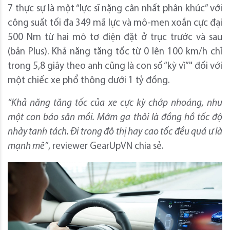
7 thực sự là một “lực sĩ nặng cân nhất phân khúc” với
công suất tối đa 349 mã lực và mô-men xoắn cực đại
500 Nm từ hai mô tơ điện đặt ở trục trước và sau
(bản Plus). Khả năng tăng tốc từ 0 lên 100 km/h chỉ
trong 5,8 giây theo anh cũng là con số “kỳ vĩ”" đối với
một chiếc xe phổ thông dưới 1 tỷ đồng.
“Khả năng tăng tốc của xe cực kỳ chớp nhoáng, như
một con báo săn mồi. Mớm ga thôi là đồng hồ tốc độ
nhảy tanh tách. Đi trong đô thị hay cao tốc đều quá ư là
mạnh mẽ”
, reviewer GearUpVN chia sẻ.