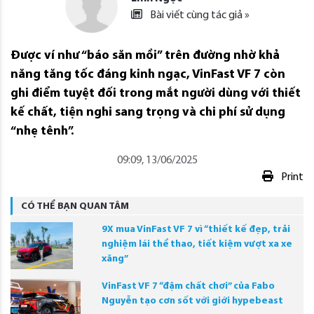
Bài viết cùng tác giả »
Được ví như “báo săn mồi” trên đường nhờ khả
năng tăng tốc đáng kinh ngạc, VinFast VF 7 còn
ghi điểm tuyệt đối trong mắt người dùng với thiết
kế chất, tiện nghi sang trọng và chi phí sử dụng
“nhẹ tênh”.
09:09, 13/06/2025
Print
CÓ THỂ BẠN QUAN TÂM
9X mua VinFast VF 7 vì “thiết kế đẹp, trải
nghiệm lái thể thao, tiết kiệm vượt xa xe
xăng”
VinFast VF 7 “đậm chất chơi” của Fabo
Nguyễn tạo cơn sốt với giới hypebeast