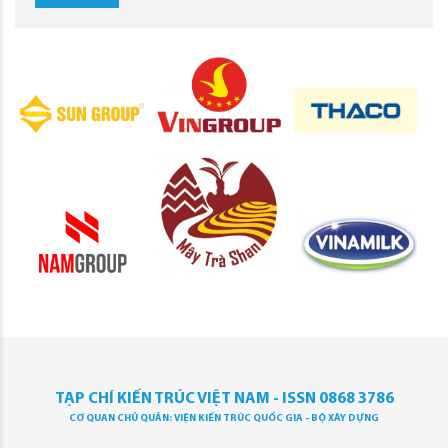
TẠP CHÍ KIẾN TRÚC VIỆT NAM - ISSN 0868 3786
CƠ QUAN CHỦ QUẢN: VIỆN KIẾN TRÚC QUỐC GIA - BỘ XÂY DỰNG