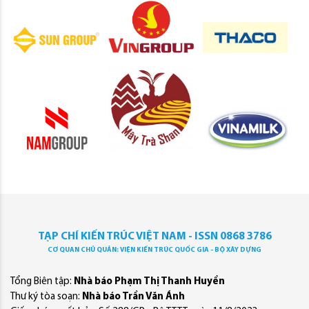
TẠP CHÍ KIẾN TRÚC VIỆT NAM - ISSN 0868 3786
CƠ QUAN CHỦ QUẢN: VIỆN KIẾN TRÚC QUỐC GIA - BỘ XÂY DỰNG
Tổng Biên tập:
Nhà báo Phạm Thị Thanh Huyền
Thư ký tòa soạn:
Nhà báo Trần Văn Ánh