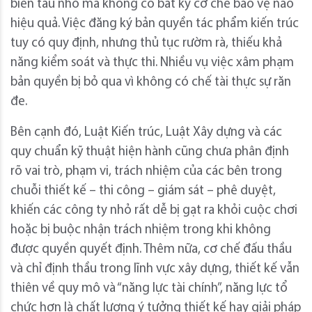
biến tấu nhỏ mà không có bất kỳ cơ chế bảo vệ nào
hiệu quả. Việc đăng ký bản quyền tác phẩm kiến trúc
tuy có quy định, nhưng thủ tục rườm rà, thiếu khả
năng kiểm soát và thực thi. Nhiều vụ việc xâm phạm
bản quyền bị bỏ qua vì không có chế tài thực sự răn
đe.
Bên cạnh đó, Luật Kiến trúc, Luật Xây dựng và các
quy chuẩn kỹ thuật hiện hành cũng chưa phân định
rõ vai trò, phạm vi, trách nhiệm của các bên trong
chuỗi thiết kế – thi công – giám sát – phê duyệt,
khiến các công ty nhỏ rất dễ bị gạt ra khỏi cuộc chơi
hoặc bị buộc nhận trách nhiệm trong khi không
được quyền quyết định. Thêm nữa, cơ chế đấu thầu
và chỉ định thầu trong lĩnh vực xây dựng, thiết kế vẫn
thiên về quy mô và “năng lực tài chính”, năng lực tổ
chức hơn là chất lượng ý tưởng thiết kế hay giải pháp