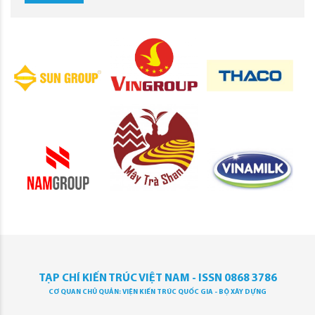
TẠP CHÍ KIẾN TRÚC VIỆT NAM - ISSN 0868 3786
CƠ QUAN CHỦ QUẢN: VIỆN KIẾN TRÚC QUỐC GIA - BỘ XÂY DỰNG