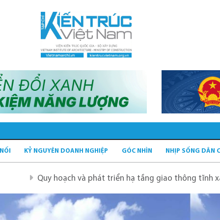
 NỐI
KỶ NGUYÊN DOANH NGHIỆP
GÓC NHÌN
NHỊP SỐNG DÂN 
y hoạch và phát triển hạ tầng giao thông tĩnh xanh
Quy