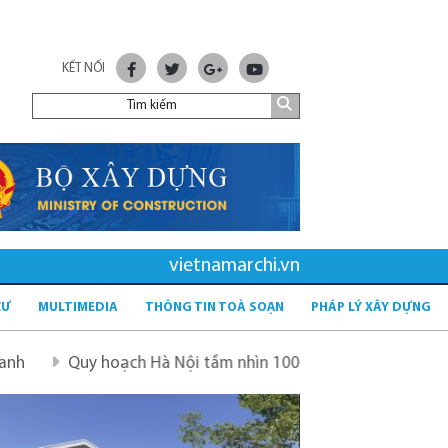
KẾT NỐI
vietnamarchi.vn
CƯ
MULTIMEDIA
THÔNG TIN TOÀ SOẠN
PHÁP LÝ XÂY DỰNG
 hoạch Hà Nội tầm nhìn 100 năm
Quy hoạch mới sau sáp