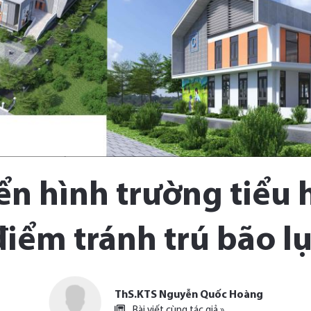
iển hình trường tiểu 
điểm tránh trú bão lụ
ThS.KTS Nguyễn Quốc Hoàng
Bài viết cùng tác giả »