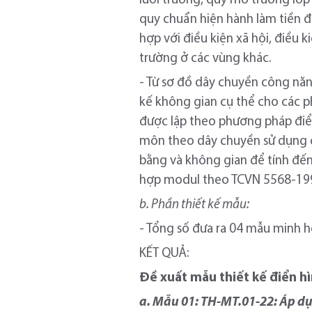
lưới trường, quy mô trường lớp h
quy chuẩn hiện hành làm tiền đ
hợp với điều kiện xã hội, điều k
trường ở các vùng khác.
- Từ sơ đồ dây chuyền công năn
kế không gian cụ thể cho các ph
được lập theo phương pháp điể
môn theo dây chuyền sử dụng ch
bằng và không gian để tính đến 
hợp modul theo TCVN 5568-1991
b. Phần thiết kế mẫu:
- Tổng số đưa ra 04 mẫu minh 
KẾT QUẢ:
Đề xuất mẫu thiết kế điển hì
a. Mẫu 01: TH-MT.01-22: Áp d