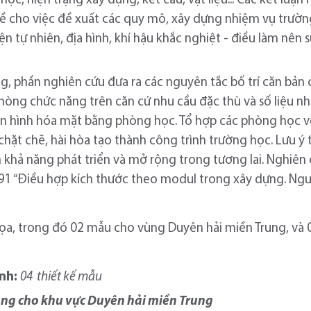
ọc, hiện trạng xây dựng, kết cấu, vật liệu... Các kết luận
ề cho việc đề xuất các quy mô, xây dựng nhiệm vụ trường
iện tự nhiên, địa hình, khí hậu khắc nghiệt - điều làm nên s
g, phần nghiên cứu đưa ra các nguyên tắc bố trí căn bản 
òng chức năng trên căn cứ nhu cầu đặc thù và số liệu nhâ
n hình hóa mặt bằng phòng học. Tổ hợp các phòng học v
ặt chẽ, hài hòa tạo thành công trình trường học. Lưu ý t
khả năng phát triển và mở rộng trong tương lai. Nghiên c
 “Điều hợp kích thước theo modul trong xây dựng. Ngu
họa, trong đó 02 mẫu cho vùng Duyên hải miền Trung, và
nh:
04 thiết kế mẫu
ụng cho khu vực Duyên hải miền Trung