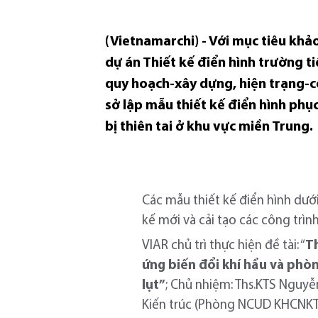
(Vietnamarchi) - Với mục tiêu khảo
dự án Thiết kế điển hình trường ti
quy hoạch-xây dựng, hiện trạng-cô
sở lập mẫu thiết kế điển hình phụ
bị thiên tai ở khu vực miền Trung.
Các mẫu thiết kế điển hình dướ
kế mới và cải tạo các công trìn
VIAR chủ trì thực hiện đề tài: “
T
ứng biến đổi khí hẩu và phò
lụt”
; Chủ nhiệm: Ths.KTS Ngu
Kiến trúc (Phòng NCUD KHCNKT)