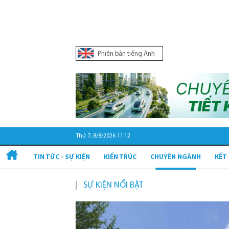
Phiên bản tiếng Anh
Thứ 7, 8/8/2026 11:12
TIN TỨC - SỰ KIỆN
KIẾN TRÚC
CHUYÊN NGÀNH
KẾT
SỰ KIỆN NỔI BẬT
Qu