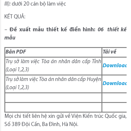
III):
dưới 20 cán bộ làm việc
KẾT QUẢ:
–
Đề xuất mẫu thiết kế điển hình:
06 thiết kế
mẫu
Bản PDF
Tải về
Trụ sở làm việc Tòa án nhân dân cấp Tỉnh
Download
(Loại 1,2,3)
Trụ sở làm việc Tòa án nhân dân cấp Huyện
Download
(Loại 1,2,3)
Mọi chi tiết liên hệ xin gửi về Viện Kiến trúc Quốc gia,
Số 389 Đội Cấn, Ba Đình, Hà Nội.