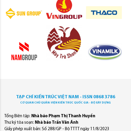
TẠP CHÍ KIẾN TRÚC VIỆT NAM - ISSN 0868 3786
CƠ QUAN CHỦ QUẢN: VIỆN KIẾN TRÚC QUỐC GIA - BỘ XÂY DỰNG
Tổng Biên tập:
Nhà báo Phạm Thị Thanh Huyền
Thư ký tòa soạn:
Nhà báo Trần Văn Ánh
Giấy phép xuất bản: Số 288/GP - Bộ TTTT ngày 11/8/2023