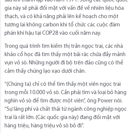
sau khi thành lập vào năm 1971. Song các quốc quốc
gia này sẽ phải đối mặt với vấn đề về nhiên liệu hóa
thạch, và có khả năng phải lên kế hoạch cho một
tương lai không carbon khi tổ chức các cuộc đàm
phán khí hậu tại COP28 vào cuối năm nay.
Trong quá trình tìm kiếm thị trấn ngọc trai, các nhà
khảo cổ học đã tìm thấy một bãi rác chứa đầy mảnh
vụn vỏ sò. Những người đi bộ trên đảo cũng có thể
cảm thấy chúng lạo xạo dưới chân.
“(Chúng ta) chỉ có thể tìm thấy một viên ngọc trai
trong mỗi 10.000 vỏ sò. Cần phải tìm và loại bỏ hàng
nghìn vỏ sò để tìm được một viên”, ông Power nói.
“Sự lãng phí và chất thải từ ngành công nghiệp ngọc
trai là rất lớn. (Các quốc gia này) đang đối mặt với
hàng triệu, hàng triệu vỏ sò bỏ đi”.