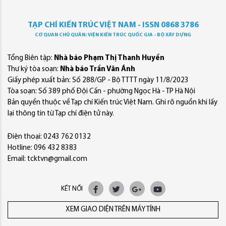
TẠP CHÍ KIẾN TRÚC VIỆT NAM - ISSN 0868 3786
CƠ QUAN CHỦ QUẢN: VIỆN KIẾN TRÚC QUỐC GIA - BỘ XÂY DỰNG
Tổng Biên tập:
Nhà báo Phạm Thị Thanh Huyền
Thư ký tòa soạn:
Nhà báo Trần Văn Ánh
Giấy phép xuất bản: Số 288/GP - Bộ TTTT ngày 11/8/2023
Tòa soạn: Số 389 phố Đội Cấn - phường Ngọc Hà - TP Hà Nội
Bản quyền thuộc về Tạp chí Kiến trúc Việt Nam. Ghi rõ nguồn khi lấy
lại thông tin từ Tạp chí điện tử này.
Điện thoại: 0243 762 0132
Hotline: 096 432 8383
Email: tcktvn@gmail.com
KẾT NỐI
XEM GIAO DIỆN TRÊN MÁY TÍNH