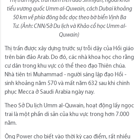
Thị trấn ngọc trai nằm trên đảo Sinniyah, ngoài khơi
tiểu vương quốc Umm al-Quwain, cách Dubai khoảng
50 km về phía đông bắc dọc theo bờ biển Vịnh Ba
Tư.
(Ảnh: CNN/Sở Du lịch và Khảo cổ học Umm al-
Quwain)
Thị trấn được xây dựng trước sự trỗi dậy của Hồi giáo
trên bán đảo Arab. Do đó, các nhà khoa học cho rằng
cư dân trong khu vực có thể theo đạo Thiên chúa.
Nhà tiên tri Muhammad - người sáng lập đạo Hồi -
sinh khoảng năm 570 và mất năm 632 sau khi chinh
phục Mecca ở Saudi Arabia ngày nay.
Theo Sở Du lịch Umm al-Quwain, hoạt động lấy ngọc
trai là một phần di sản của khu vực trong hơn 7.000
năm.
Ông Power cho biết vào thời kỳ cao điểm, rất nhiều