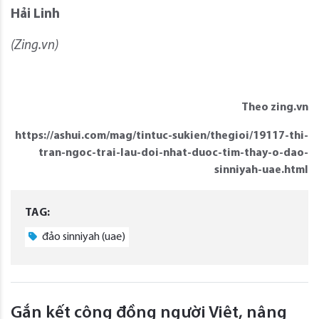
Hải Linh
(Zing.vn)
Theo zing.vn
https://ashui.com/mag/tintuc-sukien/thegioi/19117-thi-
tran-ngoc-trai-lau-doi-nhat-duoc-tim-thay-o-dao-
sinniyah-uae.html
TAG:
đảo sinniyah (uae)
Gắn kết cộng đồng người Việt, nâng