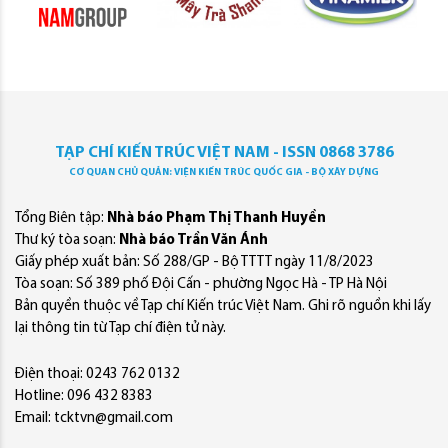
TẠP CHÍ KIẾN TRÚC VIỆT NAM - ISSN 0868 3786
CƠ QUAN CHỦ QUẢN: VIỆN KIẾN TRÚC QUỐC GIA - BỘ XÂY DỰNG
Tổng Biên tập:
Nhà báo Phạm Thị Thanh Huyền
Thư ký tòa soạn:
Nhà báo Trần Văn Ánh
Giấy phép xuất bản: Số 288/GP - Bộ TTTT ngày 11/8/2023
Tòa soạn: Số 389 phố Đội Cấn - phường Ngọc Hà - TP Hà Nội
Bản quyền thuộc về Tạp chí Kiến trúc Việt Nam. Ghi rõ nguồn khi lấy
lại thông tin từ Tạp chí điện tử này.
Điện thoại: 0243 762 0132
Hotline: 096 432 8383
Email: tcktvn@gmail.com