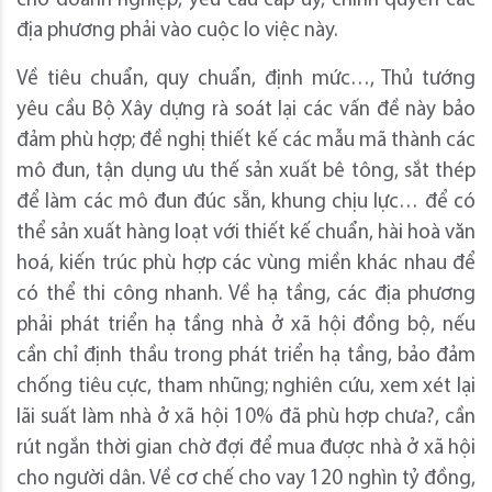
cho doanh nghiệp, yêu cầu cấp ủy, chính quyền các
địa phương phải vào cuộc lo việc này.
Về tiêu chuẩn, quy chuẩn, định mức…, Thủ tướng
yêu cầu Bộ Xây dựng rà soát lại các vấn đề này bảo
đảm phù hợp; đề nghị thiết kế các mẫu mã thành các
mô đun, tận dụng ưu thế sản xuất bê tông, sắt thép
để làm các mô đun đúc sẵn, khung chịu lực… để có
thể sản xuất hàng loạt với thiết kế chuẩn, hài hoà văn
hoá, kiến trúc phù hợp các vùng miền khác nhau để
có thể thi công nhanh. Về hạ tầng, các địa phương
phải phát triển hạ tầng nhà ở xã hội đồng bộ, nếu
cần chỉ định thầu trong phát triển hạ tầng, bảo đảm
chống tiêu cực, tham nhũng; nghiên cứu, xem xét lại
lãi suất làm nhà ở xã hội 10% đã phù hợp chưa?, cần
rút ngắn thời gian chờ đợi để mua được nhà ở xã hội
cho người dân. Về cơ chế cho vay 120 nghìn tỷ đồng,