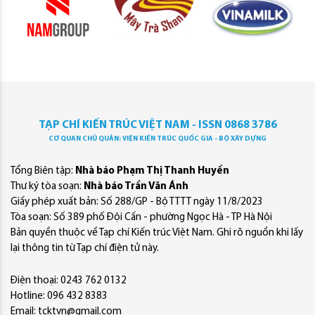
TẠP CHÍ KIẾN TRÚC VIỆT NAM - ISSN 0868 3786
CƠ QUAN CHỦ QUẢN: VIỆN KIẾN TRÚC QUỐC GIA - BỘ XÂY DỰNG
Tổng Biên tập:
Nhà báo Phạm Thị Thanh Huyền
Thư ký tòa soạn:
Nhà báo Trần Văn Ánh
Giấy phép xuất bản: Số 288/GP - Bộ TTTT ngày 11/8/2023
Tòa soạn: Số 389 phố Đội Cấn - phường Ngọc Hà - TP Hà Nội
Bản quyền thuộc về Tạp chí Kiến trúc Việt Nam. Ghi rõ nguồn khi lấy
lại thông tin từ Tạp chí điện tử này.
Điện thoại: 0243 762 0132
Hotline: 096 432 8383
Email: tcktvn@gmail.com