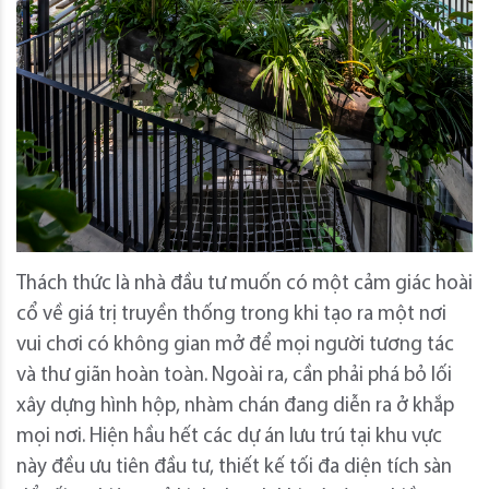
Thách thức là nhà đầu tư muốn có một cảm giác hoài
cổ về giá trị truyền thống trong khi tạo ra một nơi
vui chơi có không gian mở để mọi người tương tác
và thư giãn hoàn toàn.
Ngoài ra, cần phải phá bỏ lối
xây dựng hình hộp, nhàm chán đang diễn ra ở khắp
mọi nơi.
Hiện hầu hết các dự án lưu trú tại khu vực
này đều ưu tiên đầu tư, thiết kế tối đa diện tích sàn