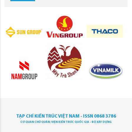
TẠP CHÍ KIẾN TRÚC VIỆT NAM - ISSN 0868 3786
CƠ QUAN CHỦ QUẢN: VIỆN KIẾN TRÚC QUỐC GIA - BỘ XÂY DỰNG