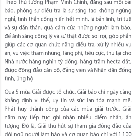
Theo Thủ tướng Phạm Minh Chính, đằng sau mỗi bài
báo, phóng sự điều tra là sự sáng tạo không ngừng
nghỉ, tinh thần cống hiến hết mình, là bản lĩnh, trí tuệ
và sự dấn thân, quả cảm của những người làm báo,
để ánh sáng công lý và sự thật được soi rọi, góp phần
giúp các cơ quan chức năng điều tra, xử lý nhiều vụ
án, vụ việc tham nhũng, lãng phí, tiêu cực, thu lại cho
Nhà nước hàng nghìn tỷ đồng, hàng trăm hecta đất,
được đông đảo cán bộ, đảng viên và Nhân dân đồng
tình, ủng hộ.
Qua 5 mùa Giải được tổ chức, Giải báo chí ngày càng
khẳng định vị thế, uy tín và sức lan tỏa mạnh mẽ.
Phát huy thành công của các mùa giải trước, Giải
năm nay tiếp tục ghi nhận nhiều điểm nhấn, ấn
tượng. Đó là, Giải thu hút sự tham gia đông đảo của
đội ngũ người làm báo và cơ quan báo chí với 1.100