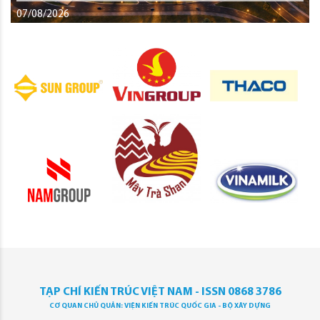
07/08/2026
TẠP CHÍ KIẾN TRÚC VIỆT NAM - ISSN 0868 3786
CƠ QUAN CHỦ QUẢN: VIỆN KIẾN TRÚC QUỐC GIA - BỘ XÂY DỰNG