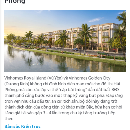
Phòng
Vinhomes Royal Island (Vũ Yên) và Vinhomes Golden City
(Dương Kinh) không chỉ định hình diện mạo mới cho đô thị Hải
Phòng, mà còn xác lập vị thế “cặp bài trùng” dẫn dắt bất BĐS
thành phố cảng bước vào một thập kỷ vàng bứt phá. Đáp ứng
trọn vẹn nhu cầu đầu tư, an cư, tích sản, bộ đôi này đang trở
thành đích đến của dòng tiền từ khắp miền Bắc, hứa hẹn cơ hội
tăng giá tài sản gấp 3 - 4 lần trong chu kỳ tăng trưởng tiếp
theo.
Bản sắc Kiến trúc