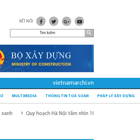
KẾT NỐI
vietnamarchi.vn
CƯ
MULTIMEDIA
THÔNG TIN TOÀ SOẠN
PHÁP LÝ XÂY DỰNG
Quy hoạch Hà Nội tầm nhìn 100 năm
Quy hoạch mới sau