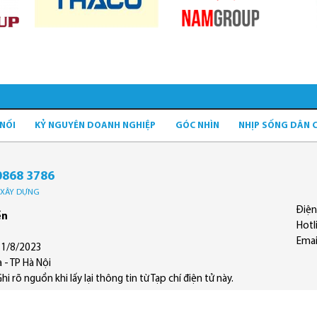
 NỐI
KỶ NGUYÊN DOANH NGHIỆP
GÓC NHÌN
NHỊP SỐNG DÂN 
0868 3786
Ộ XÂY DỰNG
Điện
ền
Hotl
Emai
11/8/2023
 - TP Hà Nội
 rõ nguồn khi lấy lại thông tin từ Tạp chí điện tử này.