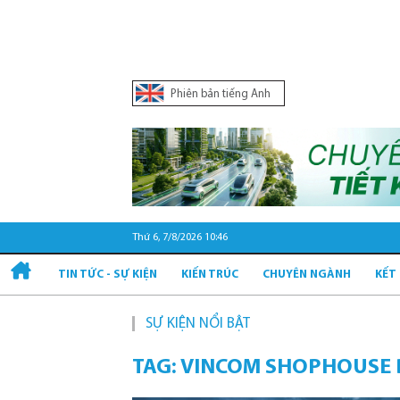
Phiên bản tiếng Anh
Thứ 6, 7/8/2026 10:46
TIN TỨC - SỰ KIỆN
KIẾN TRÚC
CHUYÊN NGÀNH
KẾT
SỰ KIỆN NỔI BẬT
TAG: VINCOM SHOPHOUSE