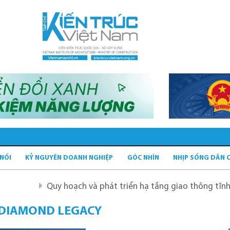
 NỐI
KỶ NGUYÊN DOANH NGHIỆP
GÓC NHÌN
NHỊP SỐNG DÂN 
Quy hoạch và phát triển hạ tầng giao thông tĩnh xanh
 DIAMOND LEGACY