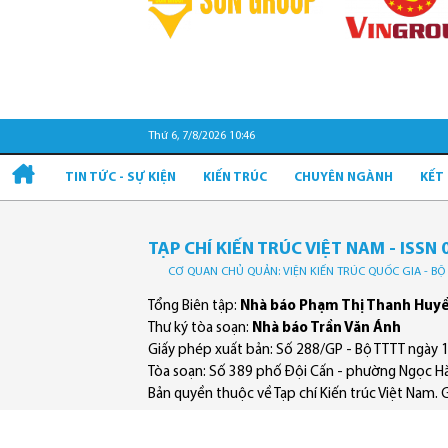
Thứ 6, 7/8/2026 10:46
TIN TỨC - SỰ KIỆN
KIẾN TRÚC
CHUYÊN NGÀNH
KẾT
TẠP CHÍ KIẾN TRÚC VIỆT NAM - ISSN 
CƠ QUAN CHỦ QUẢN: VIỆN KIẾN TRÚC QUỐC GIA - B
Tổng Biên tập:
Nhà báo Phạm Thị Thanh Huy
Thư ký tòa soạn:
Nhà báo Trần Văn Ánh
Giấy phép xuất bản: Số 288/GP - Bộ TTTT ngày 
Tòa soạn: Số 389 phố Đội Cấn - phường Ngọc Hà
Bản quyền thuộc về Tạp chí Kiến trúc Việt Nam. Ghi