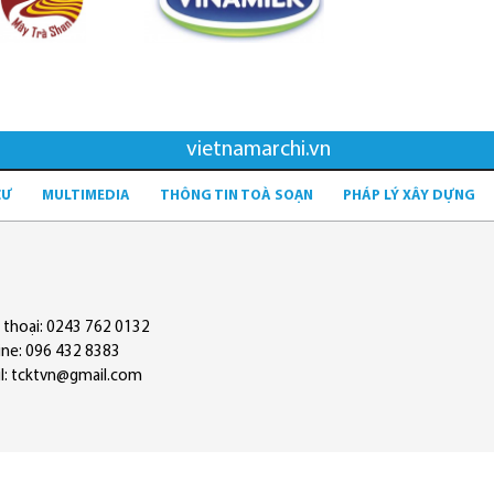
vietnamarchi.vn
CƯ
MULTIMEDIA
THÔNG TIN TOÀ SOẠN
PHÁP LÝ XÂY DỰNG
 thoại: 0243 762 0132
ine: 096 432 8383
l: tcktvn@gmail.com